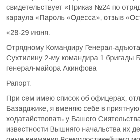
свидетельствует «Приказ №24 по отряду
караула «Пароль «Одесса», отзыв «Ост
«28-29 июня.
Отрядному Командиру Генерал-адъюта
Сухтилину 2-му командира 1 бригады Б
генерал-майора Акинфова
Рапорт.
При сем имею список об офицерах, от
Базарджике, я вменяю себе в приятную
ходатайствовать у Вашего Сиятельства
известности Вышняго начальства их д
оные внимания Всемилостивейшего мо