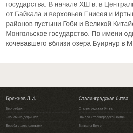
государства. В начале ХШ в. в Центра
от Байкала и верховьев Енисея и Ирт
районов пустыни Гоби и Великой Китай
Монгольское государство. По имени од
кочевавшего вблизи озера Буирнур в Мо
Брежнев Л.И.
Сталинградская битва
Биография
Сталинградская битва
Экономика дефицита
Начало Сталинградской битвы
Борьба с диссидентами
Битва на Волге