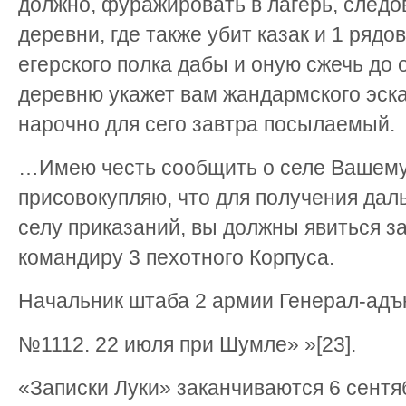
должно, фуражировать в лагерь, следо
деревни, где также убит казак и 1 рядо
егерского полка дабы и оную сжечь до
деревню укажет вам жандармского эск
нарочно для сего завтра посылаемый.
…Имею честь сообщить о селе Вашему
присовокупляю, что для получения дал
селу приказаний, вы должны явиться з
командиру 3 пехотного Корпуса.
Начальник штаба 2 армии Генерал-адъ
№1112. 22 июля при Шумле» »[23].
«Записки Луки» заканчиваются 6 сентяб