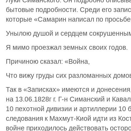
Луки Симанского. Он подробно описыва
бытовые подробности. Среди его запис
которые «Самарин написал по просьбе
Унылою душой и сердцем сокрушенны
Я мимо проезжал земных своих годов.
Причиною сказал: «Война,
Что вижу груды сих разломанных домов»
Так в «Записках» имеются и донесения
на 13.06.1828г г. Г-н Симанский и Кав
10 пехотной дивизии и артиллерии 10 
следования к Махмут-Киой идти из Кост
войне приходилось действовать остор