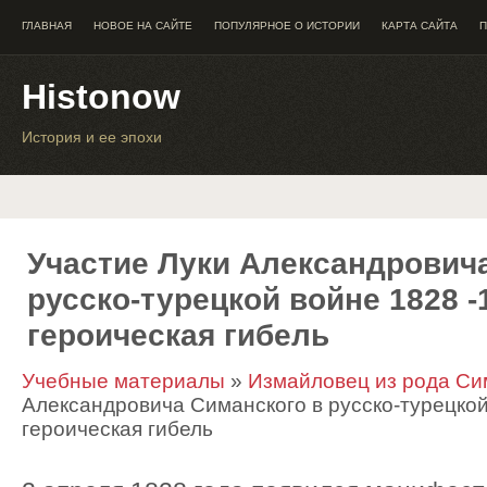
ГЛАВНАЯ
НОВОЕ НА САЙТЕ
ПОПУЛЯРНОЕ О ИСТОРИИ
КАРТА САЙТА
П
Histonow
История и ее эпохи
Участие Луки Александрович
русско-турецкой войне 1828 -
героическая гибель
Учебные материалы
»
Измайловец из рода Си
Александровича Симанского в русско-турецкой 
героическая гибель