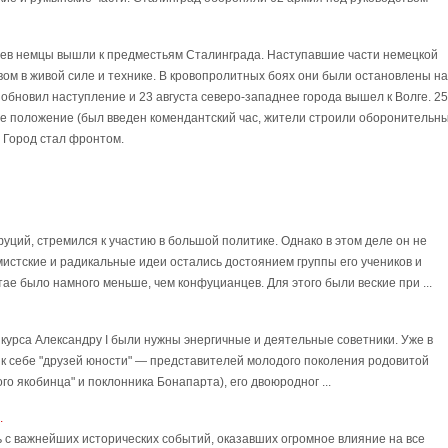
 боев немцы вышли к предместьям Сталинграда. Наступавшие части немецкой
 в живой силе и технике. В кровопролитных боях они были остановлены на
озобновил наступление и 23 августа северо-западнее города вышел к Волге. 25
ое положение (был введен комендантский час, жители строили оборонительн
. Город стал фронтом.
Конфуций, стремился к участию в большой политике. Однако в этом деле он не
мистские и радикальные идеи остались достоянием группы его учеников и
ае было намного меньше, чем конфуцианцев. Для этого были веские при ...
 курса Александру I были нужны энергичные и деятельные советники. Уже в
 к себе "друзей юности" — представителей молодого поколения родовитой
го якобинца" и поклонника Бонапарта), его двоюродног ...
.
ь с важнейших исторических событий, оказавших огромное влияние на все