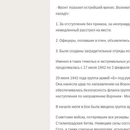
· Фронт поразил острейший кризис. Возник
назад!»:
1. За отступление без приказа, за неоправ
немедленный расстрел на месте.
2. Офицеры, попавшие в плен, объявлялись
3. Были созданы заградительные отряды из
Именно в таких тяжелых и экстремальных у
продолжалась с 17 июля 1942 по 2 февраля 
29 июня 1942 года группа армий «Б» под ру
Она нанесла удар по направлению на Ворон
обеспечивалась безопасность фланга групп
наступления по направлению Воронеж - Мос
В начале июля в бои была введена группа а
Советские войска, потерявшие все резервы 
Сталинградская битва. Немецкие силы сост
Гота, а также союзные венгерские, итальян