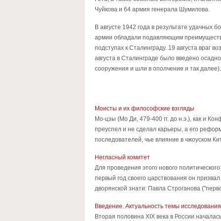
Чуйкова и 64 армия генерала Шумилова.
В августе 1942 года в результате удачных
армии обладали подавляющим преимуществом
подступах к Сталинграду. 19 августа враг в
августа в Сталинграде было введено осадн
сооружения и шли в ополчение и так далее)
Моисты и их философские взгляды
Мо-цзы (Мо Ди, 479-400 гг. до н.э.), как и 
преуспел и не сделал карьеры, а его рефор
последователей, чье влияние в чжоуском Кит
Негласный комитет
Для проведения этого нового политического
первый год своего царствования он призвал
дворянской знати: Павла Строганова ("перво
Введение. Актуальность темы исследования
Вторая половина XIX века в России началас