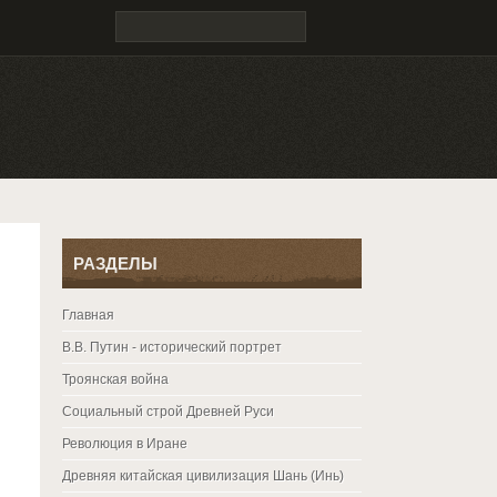
РАЗДЕЛЫ
Главная
В.В. Путин - исторический портрет
Троянская война
Социальный строй Древней Руси
Революция в Иране
Древняя китайская цивилизация Шань (Инь)