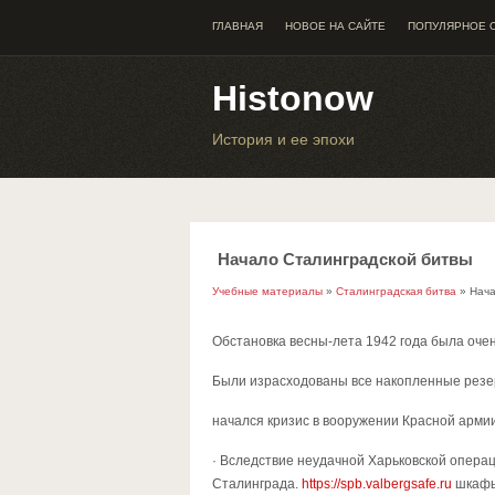
ГЛАВНАЯ
НОВОЕ НА САЙТЕ
ПОПУЛЯРНОЕ 
Histonow
История и ее эпохи
Начало Сталинградской битвы
Учебные материалы
»
Сталинградская битва
» Нача
Обстановка весны-лета 1942 года была оче
Были израсходованы все накопленные резе
начался кризис в вооружении Красной армии
· Вследствие неудачной Харьковской опера
Сталинграда.
https://spb.valbergsafe.ru
шкафы