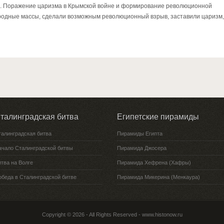
и. Поражение царизма в Крымской войне и формирование революционной
родные массы, сделали возможным революционный взрыв, заставили царизм,
талинградская битва
Египетские пирамиды
талинградская битва
Пирамиды Египта
ачало Сталинградской битвы
Пирамида Джосера
тва на Волге
Пирамида Хефрена (Хафры)
обеда в Сталинградской битве
Пирамида Микерина (Менкаура)
Copyright © 2026 - All Rights Reserved - www.histonow.ru