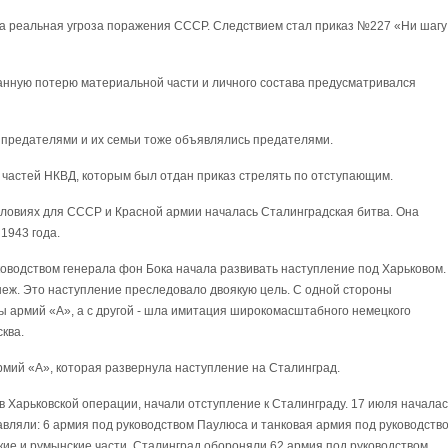
ла реальная угроза поражения СССР. Следствием стал приказ №227 «Ни шагу
данную потерю материальной части и личного состава предусматривался
 предателями и их семьи тоже объявлялись предателями.
 частей НКВД, которым был отдан приказ стрелять по отступающим.
словиях для СССР и Красной армии началась Сталинградская битва. Она
1943 года.
ководством генерала фон Бока начала развивать наступление под Харьковом.
еж. Это наступление преследовало двоякую цель. С одной стороны
ы армий «А», а с другой - шла имитация широкомасштабного немецкого
ква.
рмий «А», которая развернула наступление на Сталинград.
в Харьковской операции, начали отступление к Сталинграду. 17 июля началас
авляли: 6 армия под руководством Паулюса и танковая армия под руководств
ские и румынские части. Сталинград обороняли 62 армия под руководством