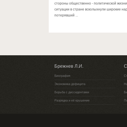
стороны общественно - политической жизн
ситуации в стране всколыхнули широкие на
потерявший ...
Брежнев Л.И.
С
Биография
С
Экономика дефицита
Н
Борьба с диссидентами
Би
Разрядка и её крушение
П