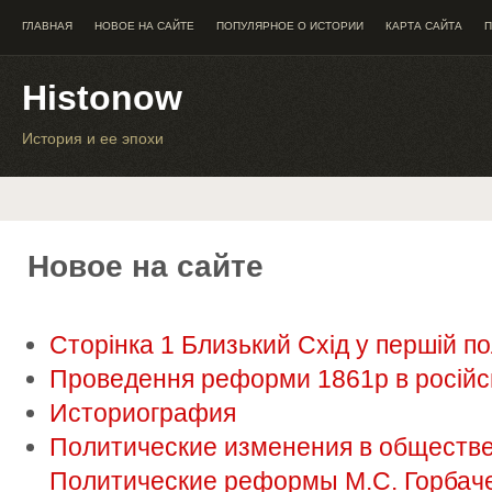
ГЛАВНАЯ
НОВОЕ НА САЙТЕ
ПОПУЛЯРНОЕ О ИСТОРИИ
КАРТА САЙТА
П
Histonow
История и ее эпохи
Новое на сайте
Сторінка 1 Близький Схід у першій по
Проведення реформи 1861р в російсь
Историография
Политические изменения в обществе 
Политические реформы М.С. Горбач