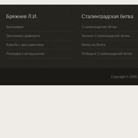
Брежнев Л.И.
Сталинградская битва
Биография
Сталинградская битва
Экономика дефицита
Начало Сталинградской битвы
Борьба с диссидентами
Битва на Волге
Разрядка и её крушение
Победа в Сталинградской битве
Copyright © 2026 