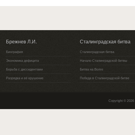
Брежнев Л.И.
Сталинградская битва
Биография
Сталинградская битва
Экономика дефицита
Начало Сталинградской битвы
Борьба с диссидентами
Битва на Волге
Разрядка и её крушение
Победа в Сталинградской битве
Copyright © 2026 