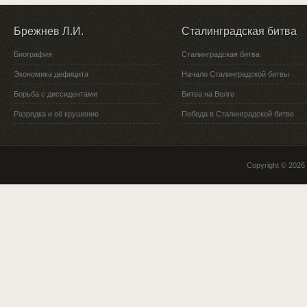
Брежнев Л.И.
Сталинградская битва
Биография
Сталинградская битва
Экономика дефицита
Начало Сталинградской битвы
Борьба с диссидентами
Битва на Волге
Разрядка и её крушение
Победа в Сталинградской битве
Copyright © 2026 