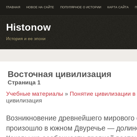
ГЛАВНАЯ
НОВОЕ НА САЙТЕ
ПОПУЛЯРНОЕ О ИСТОРИИ
КАРТА САЙТА
П
Histonow
История и ее эпохи
Восточная цивилизация
Страница 1
Учебные материалы
»
Понятие цивилизации в
цивилизация
Возникновение древнейшего мирового 
произошло в южном Двуречье — долине