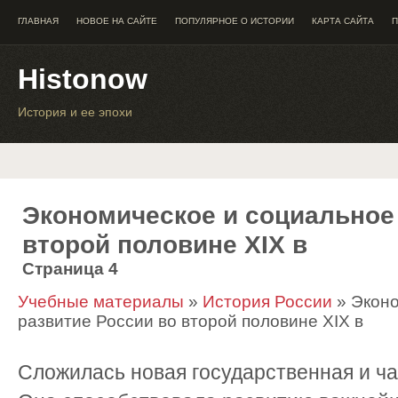
ГЛАВНАЯ
НОВОЕ НА САЙТЕ
ПОПУЛЯРНОЕ О ИСТОРИИ
КАРТА САЙТА
П
Histonow
История и ее эпохи
Экономическое и социальное
второй половине XIX в
Страница 4
Учебные материалы
»
История России
» Эконо
развитие России во второй половине XIX в
Сложилась новая государственная и ча