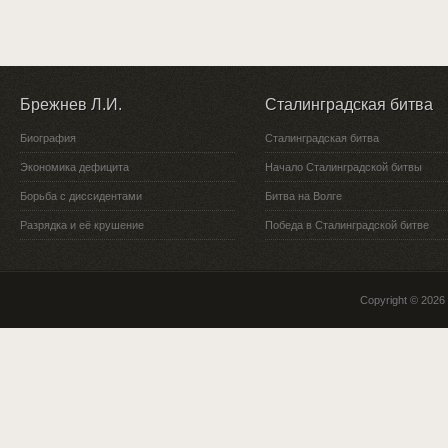
Брежнев Л.И.
Сталинградская битва
Биография
Сталинградская битва
Экономика дефицита
Начало Сталинградской битвы
Борьба с диссидентами
Битва на Волге
Разрядка и её крушение
Победа в Сталинградской битве
Copyright © 2026 