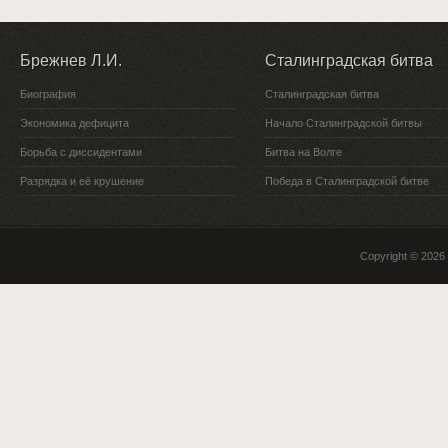
Брежнев Л.И.
Сталинградская битва
Биография
Сталинградская битва
Экономика дефицита
Начало Сталинградской битвы
Борьба с диссидентами
Битва на Волге
Разрядка и её крушение
Победа в Сталинградской битве
Copyright © 2026 