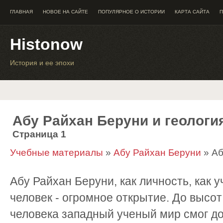
ГЛАВНАЯ
НОВОЕ НА САЙТЕ
ПОПУЛЯРНОЕ О ИСТОРИИ
КАРТА САЙТА
П
Histonow
История и ее эпохи
Абу Райхан Беруни и геологи
Страница 1
Учебные материалы
»
Абу Райхан Беруни
» Аб
Абу Райхан Беруни, как личность, как 
человек - огромное открытие. До высот
человека западный ученый мир смог до