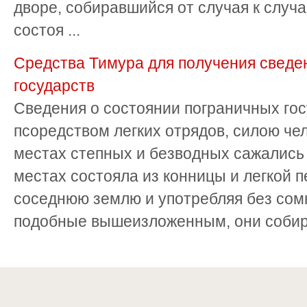
дворе, собиравшийся от случая к случ
состоя ...
Средства Тимура для получения сведен
государств
Сведения о состоянии погpаничных го
псоpедством легких отpядов, силою чел
местах степных и безводных сажались 
местах состояла из конницы и легкой п
соседнюю землю и употpебляя без сом
подобные вышеизложенным, они собиpа