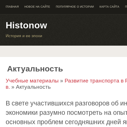
ГЛАВНАЯ
НОВОЕ НА САЙТЕ
ПОПУЛЯРНОЕ О ИСТОРИИ
КАРТА САЙТА
П
Histonow
История и ее эпохи
Актуальность
Учебные материалы
»
Развитие транспорта в 
в.
» Актуальность
В свете участившихся разговоров об и
экономики разумно посмотреть на опыт
основных проблем сегодняшних дней я