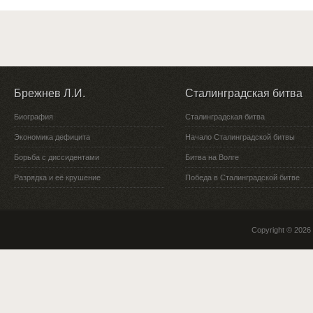
Брежнев Л.И.
Сталинградская битва
Биография
Сталинградская битва
Экономика дефицита
Начало Сталинградской битвы
Борьба с диссидентами
Битва на Волге
Разрядка и её крушение
Победа в Сталинградской битве
Copyright © 2026 