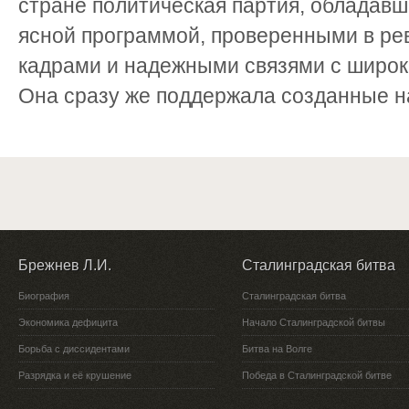
стране политическая партия, обладавш
ясной программой, проверенными в р
кадрами и надежными связями с широ
Она сразу же поддержала созданные н
Брежнев Л.И.
Сталинградская битва
Биография
Сталинградская битва
Экономика дефицита
Начало Сталинградской битвы
Борьба с диссидентами
Битва на Волге
Разрядка и её крушение
Победа в Сталинградской битве