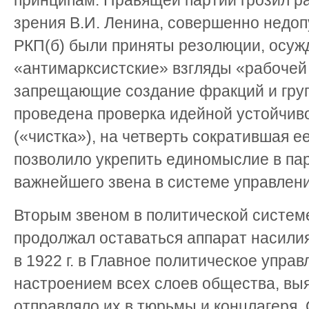
принципам. Правящей партии грозил рас
зрения В.И. Ленина, совершенно недоп
РКП(б) были приняты резолюции, осу
«антимарксистские» взгляды «рабочей
запрещающие создание фракций и груп
проведена проверка идейной устойчив
(«чистка»), на четверть сократившая е
позволило укрепить единомыслие в пар
важнейшего звена в системе управлени
Вторым звеном в политической системе
продолжал оставаться аппарат насили
в 1922 г. в Главное политическое упра
настроением всех слоев общества, вы
отправляло их в тюрьмы и концлагеря.