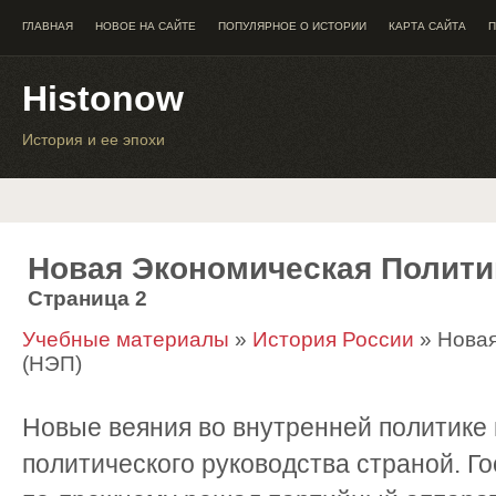
ГЛАВНАЯ
НОВОЕ НА САЙТЕ
ПОПУЛЯРНОЕ О ИСТОРИИ
КАРТА САЙТА
П
Histonow
История и ее эпохи
Новая Экономическая Полити
Страница 2
Учебные материалы
»
История России
» Новая
(НЭП)
Новые веяния во внутренней политике
политического руководства страной. Г