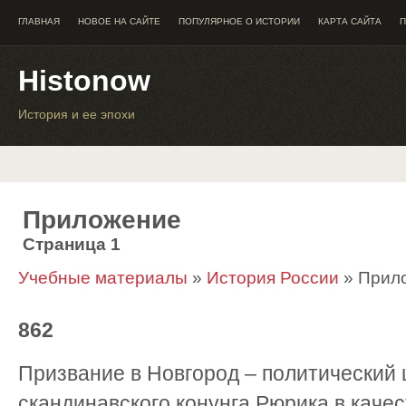
ГЛАВНАЯ
НОВОЕ НА САЙТЕ
ПОПУЛЯРНОЕ О ИСТОРИИ
КАРТА САЙТА
П
Histonow
История и ее эпохи
Приложение
Страница 1
Учебные материалы
»
История России
» Прил
862
Призвание в Новгород – политический 
скандинавского конунга Рюрика в качес