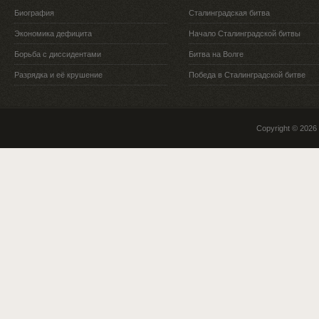
Биография
Сталинградская битва
Экономика дефицита
Начало Сталинградской битвы
Борьба с диссидентами
Битва на Волге
Разрядка и её крушение
Победа в Сталинградской битве
Copyright © 2026 