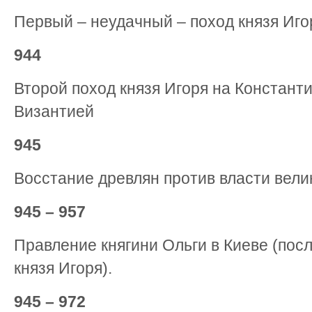
Первый – неудачный – поход князя Иго
944
Второй поход князя Игоря на Константи
Византией
945
Восстание древлян против власти велик
945 – 957
Правление княгини Ольги в Киеве (пос
князя Игоря).
945 – 972