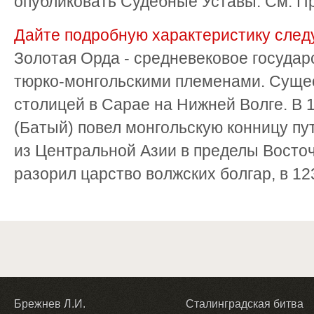
опубликовать Судебные Уставы. См. Пр
Дайте подробную характеристику след
Золотая Орда - средневековое государ
тюрко-монгольскими племенами. Сущес
столицей в Сарае на Нижней Волге. В 
(Батый) повел монгольскую конницу пу
из Центральной Азии в пределы Восто
разорил царство волжских болгар, в 123
Брежнев Л.И.
Сталинградская битва