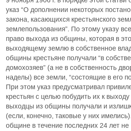
9 ноября 1906 г. в порядке этой стать
указ “О дополнении некоторых постан
закона, касающихся крестьянского зем
землепользования”. По этому указу вс
право выхода из общины, которая в эт
выходящему землю в собственное вла
общины крестьяне получали “в собств
домохозяев” (а не в собственность дво
наделы) все земли, “состоящие в его п
При этом указ предусматривал привил
крестьян с целью побудить их к выходу
выходцы из общины получали и излиш
(если, конечно, таковые у них имелись)
общине в течение последних 24 лет н