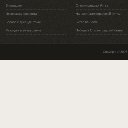
Биография
Сталинградская битва
Экономика дефицита
Начало Сталинградской битвы
Борьба с диссидентами
Битва на Волге
Разрядка и её крушение
Победа в Сталинградской битве
Copyright © 2026 