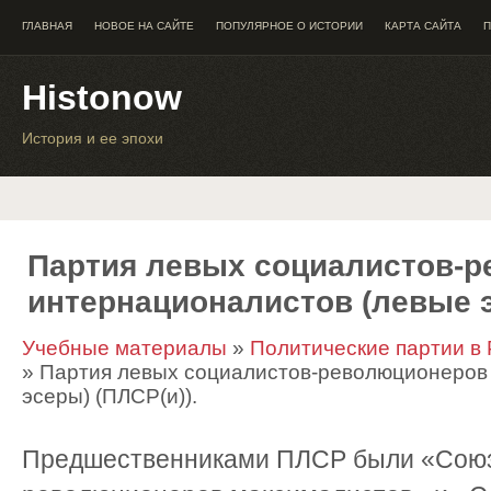
ГЛАВНАЯ
НОВОЕ НА САЙТЕ
ПОПУЛЯРНОЕ О ИСТОРИИ
КАРТА САЙТА
П
Histonow
История и ее эпохи
Партия левых социалистов-
интернационалистов (левые э
Учебные материалы
»
Политические партии в Р
» Партия левых социалистов-революционеров
эсеры) (ПЛСР(и)).
Предшественниками ПЛСР были «Союз