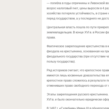
— погибла в годы опричнины и Ливонской в
возрос налоговый гнет, цены выросли в 4 ра
хозяйство потеряло устойчивость, в стране
перед государством, а у последнего не дос
Центральная власть пошла по пути прикреп
землевладельцев. В конце XVI в. в России 
права.
Фактическое закрепощение крестьянства в 
феодала на крестьянина, основанная на при
феодального государства (при отсутствии ч
пользу государства).
Ряд историков считает, что крепостное прав
имеются лишь косвенные доказательства ег
крепостное право сложилось в результате п
отменивших право свободного перехода от 
Этапы закрепощения русского крестьянина. 
XVI в. и было окончательно юридически оф
В 1497 г. «Судебник» Ивана Ш в общегосуд