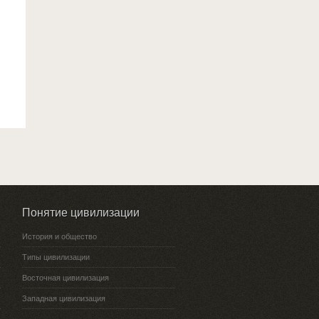
Понятие цивилизации
История и общество
Типы цивилизации
Восточная цивилизация
Западная цивилизация