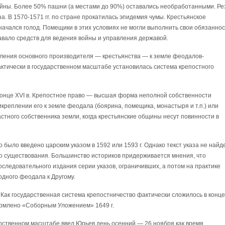
ойны. Более 50% пашни (а местами до 90%) оставались необработанными. Ре
за. В 1570-1571 гг. по стране прокатилась эпидемия чумы. Крестьянское
 начался голод. Помещики в этих условиях не могли выполнить свои обязанно
тавало средств для ведения войны и управления державой.
ления основного производителя — крестьянства — к земле феодалов-
фактически в государственном масштабе установилась система крепостного
конце XVI в. Крепостное право — высшая форма неполной собственности
креплении его к земле феодала (боярина, помещика, монастыря и т.п.) или
астного собственника земли, когда крестьянские общины несут повинности в
о было введено царским указом в 1592 или 1593 г. Однако текст указа не найд
о существования. Большинство историков придерживается мнения, что
оследовательного издания серии указов, ограничивших, а потом на практике
одного феодала к Другому.
Как государственная система крепостничество фактически сложилось в конце
ормлено «Соборным Уложением» 1649 г.
арственном масштабе ввел Юрьев день осенний — 26 ноября как время