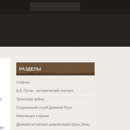
РАЗДЕЛЫ
Главная
В.В. Путин - исторический портрет
ь.
Троянская война
Социальный строй Древней Руси
Революция в Иране
Древняя китайская цивилизация Шань (Инь)
ая