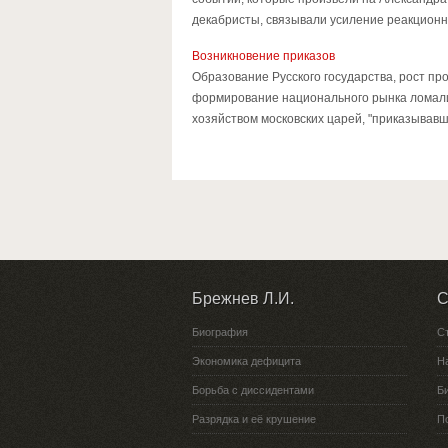
декабристы, связывали усиление реакционно
Возникновение приказов
Образование Русского государства, рост п
формирование национального рынка ломали
хозяйством московских царей, "приказывавш
Брежнев Л.И.
С
Биография
С
Экономика дефицита
Н
Борьба с диссидентами
Би
Разрядка и её крушение
П