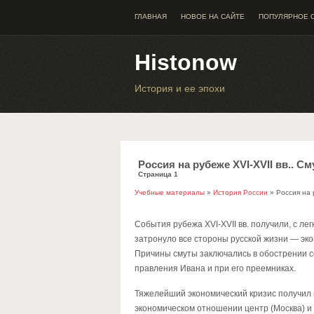
ГЛАВНАЯ
НОВОЕ НА САЙТЕ
ПОПУЛЯРНОЕ 
Histonow
История и ее эпохи
Россия на рубеже XVI-XVII вв.. С
Страница 1
Учебные материалы
»
История России
» Россия на 
События рубежа XVI-XVII вв. получили, с ле
затронуло все стороны русской жизни — эко
Причины смуты заключались в обострении с
правления Ивана и при его преемниках.
Тяжелейший экономический кризис получил н
экономическом отношении центр (Москва) и 