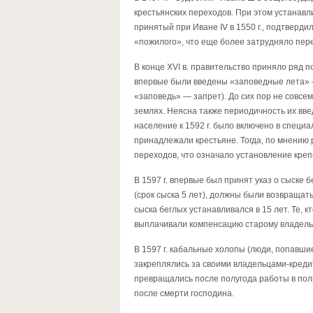
крестьянских переходов. При этом устанав
принятый при Иване IV в 1550 г., подтверд
«пожилого», что еще более затрудняло пер
В конце XVI в. правительство приняло ряд п
впервые были введены «заповедные лета» —
«заповедь» — запрет). До сих пор не совсе
землях. Неясна также периодичность их введ
население к 1592 г. было включено в специа
принадлежали крестьяне. Тогда, по мнению 
переходов, что означало установление креп
В 1597 г. впервые был принят указ о сыске 
(срок сыска 5 лет), должны были возвращат
сыска беглых устанавливался в 15 лет. Те, 
выплачивали компенсацию старому владель
В 1597 г. кабальные холопы (люди, попавши
закреплялись за своими владельцами-креди
превращались после полугода работы в пол
после смерти господина.