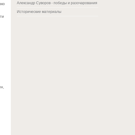
Александр Суворов - победы и разочарования
зко
Исторические материалы
сти
ен,