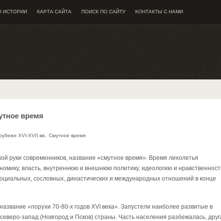
О ИСТОРИИ
КАРТА САЙТА
ПОИСК ПО САЙТУ
КОНТАКТЫ С НАМИ
мутное время
рубеже XVI-XVII вв.. Смутное время
гкой руки современников, название «смутное время». Время лихолетья
номику, власть, внутреннюю и внешнюю политику, идеологию и нравственност
оциальных, сословных, династических и международных отношений в конце
азвание «порухи 70-80-х годов XVI века». Запустели наиболее развитые в
северо-запад (Новгород и Псков) страны. Часть населения разбежалась, друг