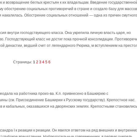
к и возвращение беглых крестьян к их владельцам. Введение государственно
ому обострению социальных противоречий в стране и создало базу для массо
и накалилась. Обострение социальных отношений — одна из причин смутног
ия внутри господствующего класса. Она укрепила личную власть царя, но
во. Господствующий класс не достиг пока прочной консолидации. Противореч
ой династии, ведшей счет от легендарного Рюрика, м вступлением на престо
Страницы:
1
2
3
4
5
6
одала на работника произ-ва. К.п. привнесено в Башкирию с
ны (см. Присоединение Башкирии к Русскому государству). Крепостное нас.
дов и кабальных, оказавшихся на дворянских землях. Крепостными становилис
сандра I к реакции к реакции. Он явился ответом на ряд внешних и внутренни
 I глубокое впечатление. Наблюдательные современники, в первую очередь