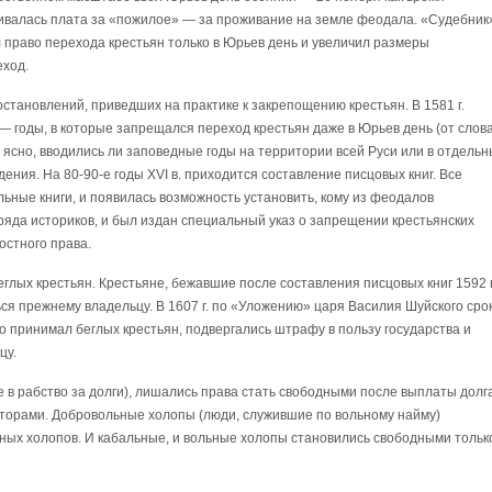
ливалась плата за «пожилое» — за проживание на земле феодала. «Судебник
ил право перехода крестьян только в Юрьев день и увеличил размеры
еход.
остановлений, приведших на практике к закрепощению крестьян. В 1581 г.
 годы, в которые запрещался переход крестьян даже в Юрьев день (от слов
м ясно, вводились ли заповедные годы на территории всей Руси или в отдельн
ения. На 80-90-е годы XVI в. приходится составление писцовых книг. Все
льные книги, и появилась возможность установить, кому из феодалов
ряда историков, и был издан специальный указ о запрещении крестьянских
остного права.
беглых крестьян. Крестьяне, бежавшие после составления писцовых книг 1592 г
ься прежнему владельцу. В 1607 г. по «Уложению» царя Василия Шуйского сро
кто принимал беглых крестьян, подвергались штрафу в пользу государства и
цу.
е в рабство за долги), лишались права стать свободными после выплаты долг
торами. Добровольные холопы (люди, служившие по вольному найму)
ных холопов. И кабальные, и вольные холопы становились свободными тольк