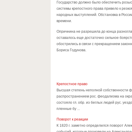
Государство должно было обеспечить розыс
системы крепостного права привело к резк
народных выступлений. Обстановка в Росси
времени.
Опричнина не разрешила до конца разноглас
оставалось еще достаточно сильное боярст
обострились в связи с прекращением законн
Бориса Годунова.
Крепостное право
Высшая степень неполной собственности фе
распространением рос. феодализма на окраи
состояло гл. обр. из беглых людей рус. уез
пленные бу ...
Поворот к реакции
К 1820 г. заметно определился поворот Алек
событий, которые произвели на Александра