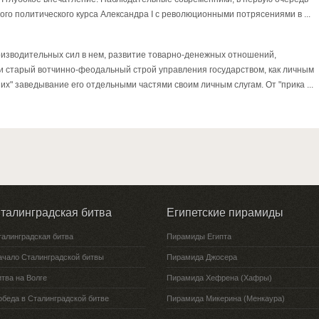
го политического курса Александра I с революционными потрясениями в ...
роизводительных сил в нем, развитие товарно-денежных отношений,
 старый вотчинно-феодальный строй управления государством, как личным
их" заведывание его отдельными частями своим личным слугам. От "прика ...
талинградская битва
Египетские пирамиды
талинградская битва
Пирамиды Египта
ачало Сталинградской битвы
Пирамида Джосера
тва на Волге
Пирамида Хефрена (Хафры)
обеда в Сталинградской битве
Пирамида Микерина (Менкаура)