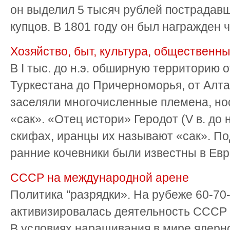
он выделил 5 тысяч рублей пострадав
купцов. В 1801 году он был награжден ч
Хозяйство, быт, культура, общественн
В I тыс. до н.э. обширную территорию 
Туркестана до Причерноморья, от Алта
заселяли многочисленные племена, н
«сак». «Отец истори» Геродот (V в. до н
скифах, иранцы их называют «сак». П
ранние кочевники были известны в Европ
СССР на международной арене
Политика ''разрядки». На рубеже 60-70
активизировалась деятельность СССР
В условиях наращивания в мире ядерн