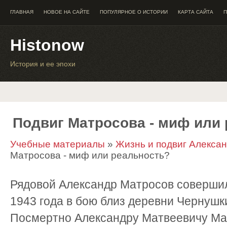
ГЛАВНАЯ
НОВОЕ НА САЙТЕ
ПОПУЛЯРНОЕ О ИСТОРИИ
КАРТА САЙТА
П
Histonow
История и ее эпохи
Подвиг Матросова - миф или
Учебные материалы
»
Жизнь и подвиг Алекса
Матросова - миф или реальность?
Рядовой Александр Матросов совершил
1943 года в бою близ деревни Чернушк
Посмертно Александру Матвеевичу Ма