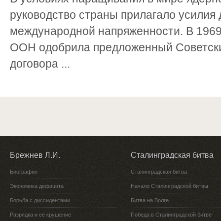
руководство страны прилагало усилия 
международной напряженности. В 1969
ООН одобрила предложенный Советск
договора ...
Брежнев Л.И.
Сталинградская битва
Биография
Сталинградская битва
Экономика дефицита
Начало Сталинградской битвы
Борьба с диссидентами
Битва на Волге
Разрядка и её крушение
Победа в Сталинградской битве