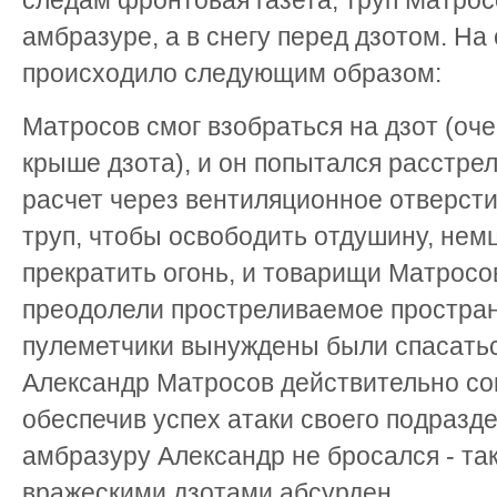
следам фронтовая газета, труп Матрос
амбразуре, а в снегу перед дзотом. На
происходило следующим образом:
Матросов смог взобраться на дзот (оч
крыше дзота), и он попытался расстре
расчет через вентиляционное отверсти
труп, чтобы освободить отдушину, не
прекратить огонь, и товарищи Матросо
преодолели простреливаемое простра
пулеметчики вынуждены были спасатьс
Александр Матросов действительно со
обеспечив успех атаки своего подразде
амбразуру Александр не бросался - та
вражескими дзотами абсурден.