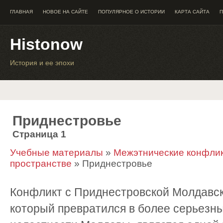
ГЛАВНАЯ
НОВОЕ НА САЙТЕ
ПОПУЛЯРНОЕ О ИСТОРИИ
КАРТА САЙТА
П
Histonow
История и ее эпохи
Приднестровье
Страница 1
Учебные материалы
»
Межэтнические конфлик
пространстве
» Приднестровье
Конфликт с Приднестровской Молдавск
который превратился в более серьезн