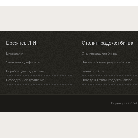
Брежнев Л.И.
Сталинградская битва
Биография
Сталинградская битва
Экономика дефицита
Начало Сталинградской битвы
Борьба с диссидентами
Битва на Волге
Разрядка и её крушение
Победа в Сталинградской битве
Copyright © 2026 