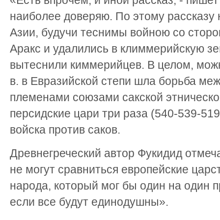
«Есть впрочем, и иной рассказ, - пишет
наиболее доверяю. По этому рассказу
Азии, будучи теснимы войною со стор
Аракс и удалились в климмерийскую з
вытеснили киммерийцев. В целом, можно
в. в Евразийской степи шла борьба м
племенами союзами сакской этнической 
персидские цари три раза (540-539-519 
войска против саков.
Древнегреческий автор Фукидид отмеча
не могут сравниться европейские царст
народа, который мог бы один на один 
если все будут единодушны».