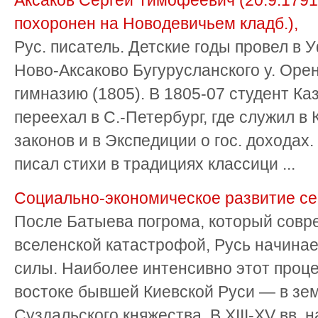
Аксаков Сергей Тимофеевич (20.9.1791,
похоронен на Новодевичьем кладб.),
Рус. писатель. Детские годы провел в 
Ново-Аксаково Бугурусланского у. Орен
гимназию (1805). В 1805-07 студент Каз
переехал в С.-Петербург, где служил в
законов и в Экспедиции о гос. доходах.
писал стихи в традициях классици ...
Социально-экономическое развитие се
После Батыева погрома, который совр
вселенской катастрофой, Русь начинае
силы. Наиболее интенсивно этот проце
востоке бывшей Киевской Руси — в зе
Суздальского княжества. В XIII-XV вв.