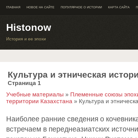
ГЛАВНАЯ
НОВОЕ НА САЙТЕ
ПОПУЛЯРНОЕ О ИСТОРИИ
КАРТА САЙТА
П
Histonow
История и ее эпохи
Культура и этническая истор
Страница 1
Учебные материалы
»
Племенные союзы эпохи
территории Казахстана
» Культура и этническ
Наиболее ранние сведения о кочевниках
встречаем в переднеазиатских источни