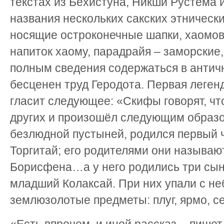
текстах из Бехистуна, Никши Рустема
названия нескольких сакских этнически
носящие остроконечные шапки, хаомов
напиток хаому, парадрайя – заморские,
полным сведения содержаться в антич
бесценен труд Геродота. Первая леген
гласит следующее: «Скифы говорят, чт
других и произошёл следующим образо
безлюдной пустыней, родился первый ч
Торгитай; его родителями они называют
Борисфена…а у него родились три сына
младший Колаксай. При них упали с не
землюзолотые предметы: плуг, ярмо, с