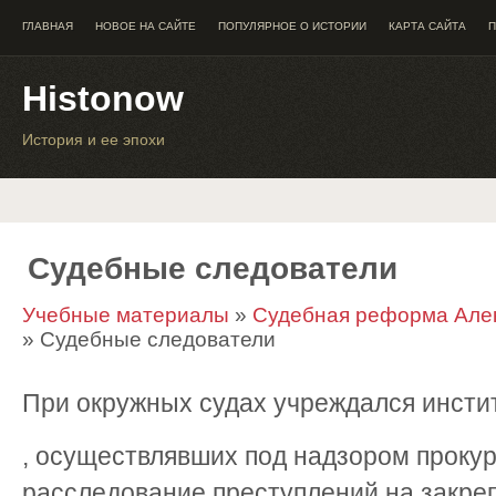
ГЛАВНАЯ
НОВОЕ НА САЙТЕ
ПОПУЛЯРНОЕ О ИСТОРИИ
КАРТА САЙТА
П
Histonow
История и ее эпохи
Судебные следователи
Учебные материалы
»
Судебная реформа Алекс
» Судебные следователи
При окружных судах учреждался инсти
, осуществлявших под надзором проку
расследование преступлений на закреп