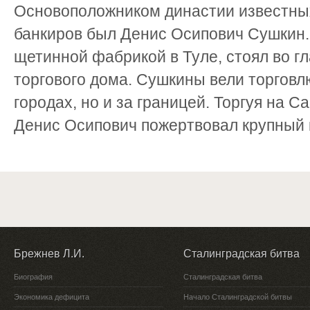
Основоположником династии известных
банкиров был Денис Осипович Сушкин. 
щетинной фабрикой в Туле, стоял во гл
торгового дома. Сушкины вели торговл
городах, но и за границей. Торгуя на С
Денис Осипович пожертвовал крупный к
Брежнев Л.И.
Сталинградская битва
Биография
Сталинградская битва
Экономика дефицита
Начало Сталинградской битвы