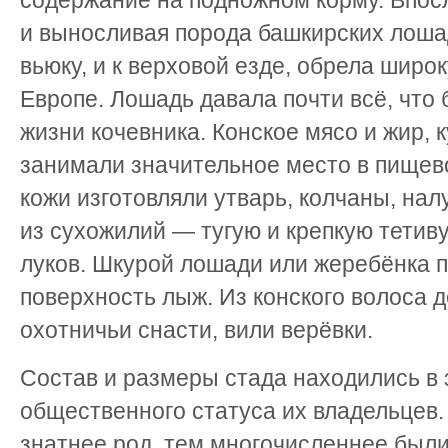
содержание на подножном корму. Впос
и выносливая порода башкирских лоша
вьюку, и к верховой езде, обрела широ
Европе. Лошадь давала почти всё, что
жизни кочевника. Конское мясо и жир, 
занимали значительное место в пищев
кожи изготовляли утварь, колчаны, нал
из сухожилий — тугую и крепкую тетив
луков. Шкурой лошади или жеребёнка 
поверхность лыж. Из конского волоса 
охотничьи снасти, вили верёвки.
Состав и размеры стада находились в 
общественного статуса их владельцев.
знатнее род, тем многочисленнее были