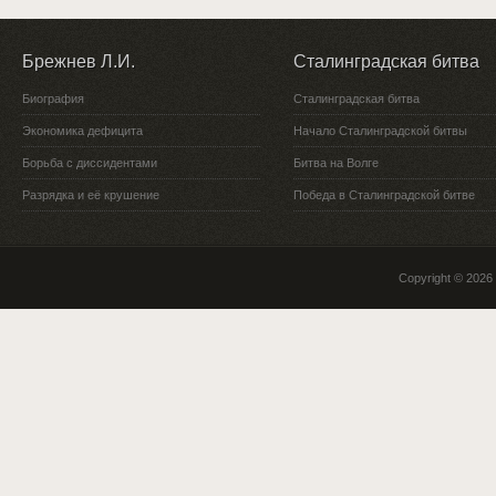
Брежнев Л.И.
Сталинградская битва
Биография
Сталинградская битва
Экономика дефицита
Начало Сталинградской битвы
Борьба с диссидентами
Битва на Волге
Разрядка и её крушение
Победа в Сталинградской битве
Copyright © 2026 