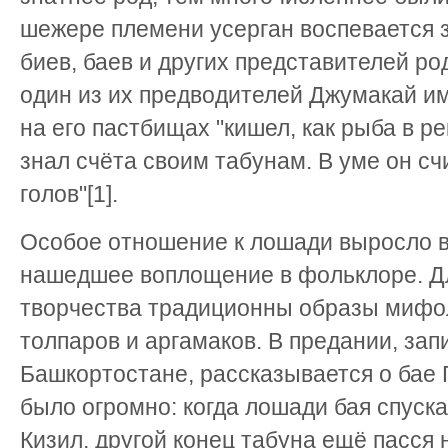
шежере племени усерган воспевается з
биев, баев и других представителей ро
один из их предводителей Джумакай им
на его пастбищах "кишел, как рыба в ре
знал счёта своим табунам. В уме он с
голов"[1].
Особое отношение к лошади выросло в
нашедшее воплощение в фольклоре. Дл
творчества традиционны образы мифо
толпаров и аргамаков. В предании, за
Башкортостане, рассказывается о бае Г
было огромно: когда лошади бая спуска
Кизил, другой конец табуна ещё пасся 