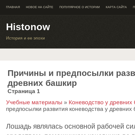
ГЛАВНАЯ
НОВОЕ НА САЙТЕ
ПОПУЛЯРНОЕ О ИСТОРИИ
КАРТА САЙТА
П
Histonow
История и ее эпохи
Причины и предпосылки разв
древних башкир
Страница 1
Учебные материалы
»
Коневодство у древних
предпосылки развития коневодства у древних
Лошадь являлась основной рабочей си