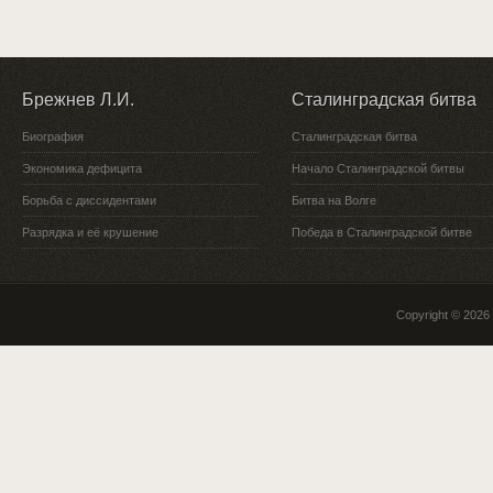
Брежнев Л.И.
Сталинградская битва
Биография
Сталинградская битва
Экономика дефицита
Начало Сталинградской битвы
Борьба с диссидентами
Битва на Волге
Разрядка и её крушение
Победа в Сталинградской битве
Copyright © 2026 