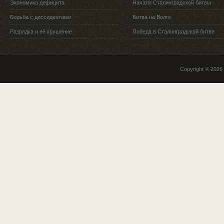
Экономика дефицита
Начало Сталинградской битвы
Борьба с диссидентами
Битва на Волге
Разрядка и её крушение
Победа в Сталинградской битве
Copyright © 2026 