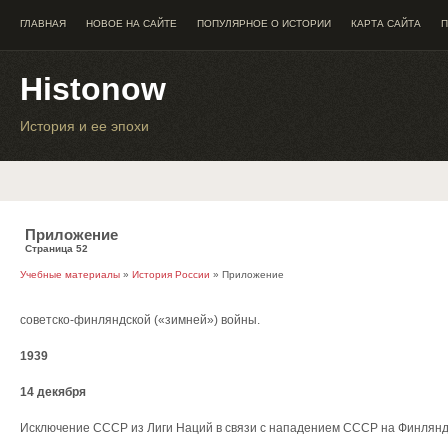
ГЛАВНАЯ
НОВОЕ НА САЙТЕ
ПОПУЛЯРНОЕ О ИСТОРИИ
КАРТА САЙТА
П
Histonow
История и ее эпохи
Приложение
Страница 52
Учебные материалы
»
История России
» Приложение
советско-финляндской («зимней») войны.
1939
14 декября
Исключение СССР из Лиги Наций в связи с нападением СССР на Финлян