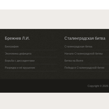
Брежнев Л.И.
Сталинградская битва
Биография
Сталинградская битва
Экономика дефицита
Начало Сталинградской битвы
Борьба с диссидентами
Битва на Волге
Разрядка и её крушение
Победа в Сталинградской битве
Copyright © 2026 