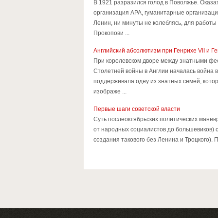
В 1921 разразился голод в Поволжье. Оказ
организация АРА, гуманитарные организации
Ленин, ни минуты не колеблясь, для работы 
Прокопови ...
Английский абсолютизм при Генрихе VII и Ген
При королевском дворе между знатными фео
Столетней войны в Англии началась война 
поддерживала одну из знатных семей, котор
изображе ...
Первые шаги советской власти
Суть послеоктябрьских политических манев
от народных социалистов до большевиков) 
создания такового без Ленина и Троцкого). П