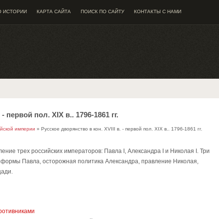
О ИСТОРИИ
КАРТА САЙТА
ПОИСК ПО САЙТУ
КОНТАКТЫ С НАМИ
- первой пол. XIX в.. 1796-1861 гг.
ийской империи
» Русское дворянство в кон. XVIII в. - первой пол. XIX в.. 1796-1861 гг.
ние трех российских императоров: Павла I, Александра I и Николая I. Три
реформы Павла, осторожная политика Александра, правление Николая,
щади.
ротивниками