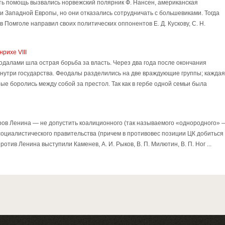
ать помощь вызвались норвежский полярник Ф. Нансен, американская
 Западной Европы, но они отказались сотрудничать с большевиками. Тогда
в Помголе направил своих политических оппонентов Е. Д. Кускову, С. Н.
рихе VIII
далами шла острая борьба за власть. Через два года после окончания
внутри государства. Феодалы разделились на две враждующие группы; каждая
ые боролись между собой за престол. Так как в гербе одной семьи была
ров Ленина — не допустить коалиционного (так называемого «однородного» 
социалистического правительства (причем в противовес позиции ЦК добиться
ротив Ленина выступили Каменев, А. И. Рыков, В. П. Милютин, В. П. Ног ...