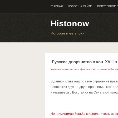
ГЛАВНАЯ
НОВОЕ НА САЙТЕ
ПОПУЛЯРНОЕ 
Histonow
История и ее эпохи
Русское дворянство в кон. XVIII в. 
Учебные материалы
»
Дворянское сословие в Росс
В данной главе нашло свое отражение правле
непохожих друг на друга правления: контр
начавшееся с Восстания на Сенатской пло
Непримиримая борьба с идеологическими п