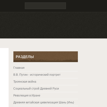
РАЗДЕЛЫ
Главная
В.В. Путин - исторический портрет
Троянская война
Социальный строй Древней Руси
Революция в Иране
Древняя китайская цивилизация Шань (Инь)