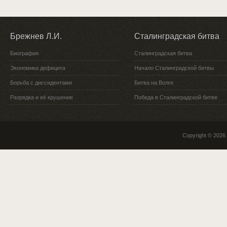
Брежнев Л.И.
Сталинградская битва
Биография
Сталинградская битва
Экономика дефицита
Начало Сталинградской битвы
Борьба с диссидентами
Битва на Волге
Разрядка и её крушение
Победа в Сталинградской битве
Copyright © 2026 