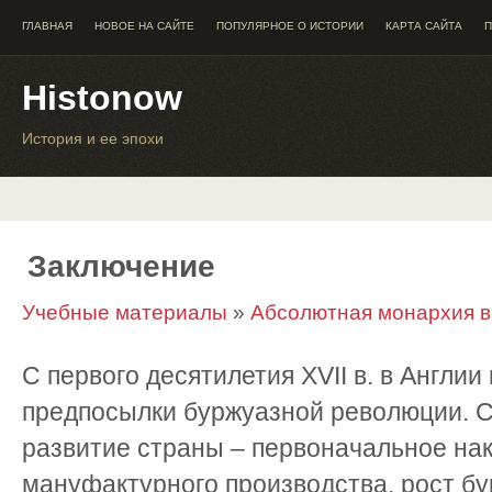
ГЛАВНАЯ
НОВОЕ НА САЙТЕ
ПОПУЛЯРНОЕ О ИСТОРИИ
КАРТА САЙТА
П
Histonow
История и ее эпохи
Заключение
Учебные материалы
»
Абсолютная монархия в
С первого десятилетия XVII в. в Англи
предпосылки буржуазной революции. 
развитие страны – первоначальное нак
мануфактурного производства, рост б