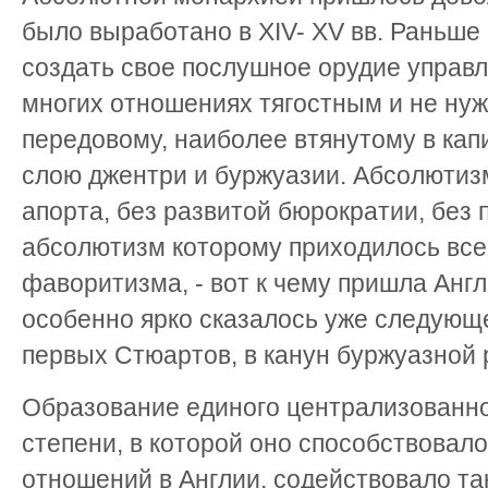
было выработано в XIV- XV вв. Раньше
создать свое послушное орудие управл
многих отношениях тягостным и не ну
передовому, наиболее втянутому в ка
слою джентри и буржуазии. Абсолютиз
апорта, без развитой бюрократии, без
абсолютизм которому приходилось все
фаворитизма, - вот к чему пришла Англи
особенно ярко сказалось уже следующ
первых Стюартов, в канун буржуазной
Образование единого централизованног
степени, в которой оно способствовал
отношений в Англии, содействовало т