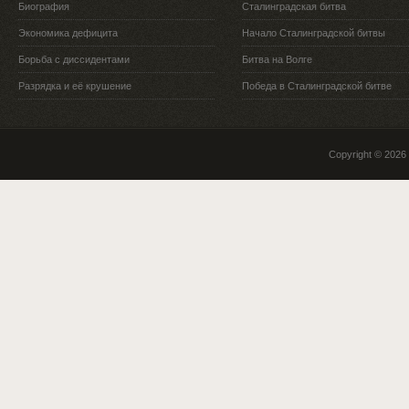
Биография
Сталинградская битва
Экономика дефицита
Начало Сталинградской битвы
Борьба с диссидентами
Битва на Волге
Разрядка и её крушение
Победа в Сталинградской битве
Copyright © 2026 