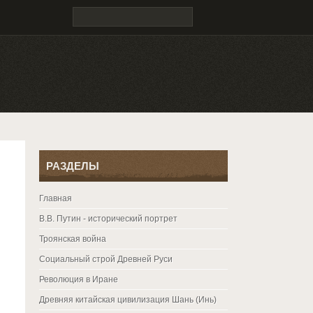
РАЗДЕЛЫ
Главная
В.В. Путин - исторический портрет
Троянская война
Социальный строй Древней Руси
Революция в Иране
Древняя китайская цивилизация Шань (Инь)