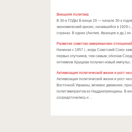
Внешняя политика
В 30-е ГОДЫ В конце 20 — начале 30-х год
экономический кризис, начавшийся в 1929 г
странах. В одних (Англия, Франция и др.) о
Развитие советско-американских отношений
Начиная с 1957 г., когда Советский Союз з
первых спутников, тем самым, обогнав Соед
оптимизм Хрущева получил новый импульс. С
Активизация политической жизни и рост не
Активизация политической жизни и рост не
Восточной Украины; вечевое движение; про
политэмигрантов из Надднепрянщины. В кон
сосредоточились н ...