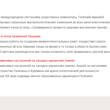
ов международная обстановка существенно изменилась. Глубокий мировой
., вызвал серьезные внутриполитические изменения во всех капиталистически
н привел к власти силы, стремившиеся провести широкие внутренние преобр ...
 в эпоху правления Хрущева
авершил работу по созданию межконтинентальных ракет, осуществил запуск
иненные Штаты Америки (лишь на время и то только в области баллистики),
оветское руководитель мог теперь позволить себе бравировать угрозой масс 
зависимых настроений на западно-украинских землях
зависимых настроений на западно-украинских землях: борьба за автономию
странство Галичины и Буковины как арена политической деятельности
це ХIX века надежды многих образованных украинцев в Галичине