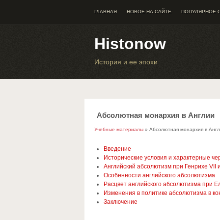
ГЛАВНАЯ
НОВОЕ НА САЙТЕ
ПОПУЛЯРНОЕ 
Histonow
История и ее эпохи
Абсолютная монархия в Англии
Учебные материалы
» Абсолютная монархия в Анг
Введение
Исторические условия и характерные ч
Английский абсолютизм при Генрихе VII и
Особенности английского абсолютизма
Расцвет английского абсолютизма при Е
Изменения в политике абсолютизма в ко
Заключение