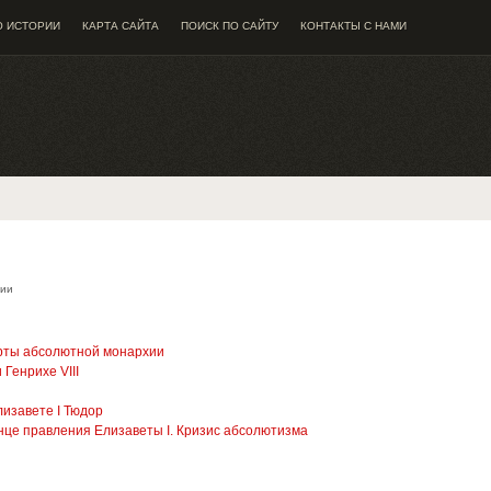
О ИСТОРИИ
КАРТА САЙТА
ПОИСК ПО САЙТУ
КОНТАКТЫ С НАМИ
лии
ерты абсолютной монархии
 Генрихе VIII
лизавете I Тюдор
нце правления Елизаветы I. Кризис абсолютизма