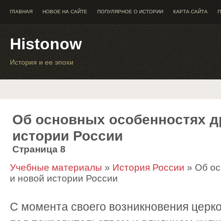
ГЛАВНАЯ
НОВОЕ НА САЙТЕ
ПОПУЛЯРНОЕ О ИСТОРИИ
КАРТА САЙТА
П
Histonow
История и ее эпохи
Об основных особенностях д
истории России
Страница 8
Учебные материалы
»
История России
» Об ос
и новой истории России
С момента своего возникновения церко