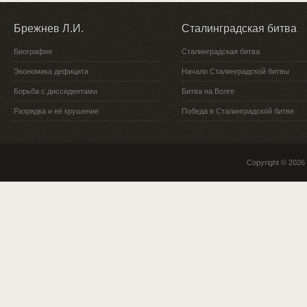
Брежнев Л.И.
Сталинградская битва
Биография
Сталинградская битва
Экономика дефицита
Начало Сталинградской битвы
Борьба с диссидентами
Битва на Волге
Разрядка и её крушение
Победа в Сталинградской битве
Copyright © 2026 