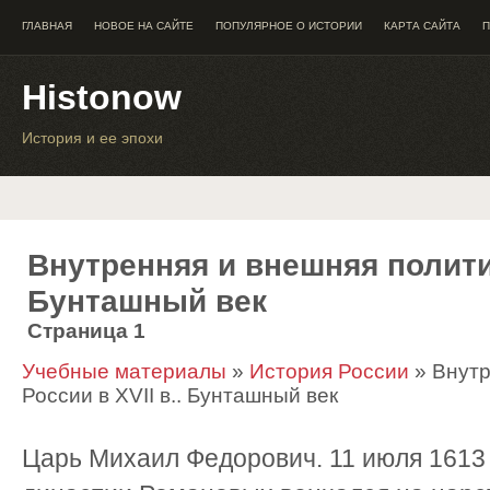
ГЛАВНАЯ
НОВОЕ НА САЙТЕ
ПОПУЛЯРНОЕ О ИСТОРИИ
КАРТА САЙТА
П
Histonow
История и ее эпохи
Внутренняя и внешняя политик
Бунташный век
Страница 1
Учебные материалы
»
История России
» Внутр
России в XVII в.. Бунташный век
Царь Михаил Федорович. 11 июля 1613 г