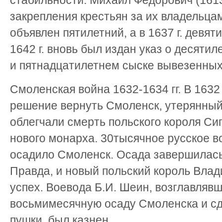
стабильности. Михаил Федорович (1613
закрепления крестьян за их владельцам
объявлен пятилетний, а в 1637 г. девят
1642 г. вновь был издан указ о десяти
и пятнадцатилетнем сыске вывезенных
Смоленская война 1632-1634 гг. В 1632
решение вернуть Смоленск, утерянный
облегчали смерть польского короля Си
нового монарха. 30тысячное русское в
осадило Смоленск. Осада завершилась
Правда, и новый польский король Влад
успех. Воевода Б.И. Шеин, возглавля
восьмимесячную осаду Смоленска и сд
пушки, был казнен.