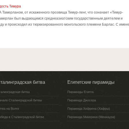
дость Тимура
 А Тамерланом, от искаженного прозвища Тимур-ленг, что означает «Тимур-
 Тамерлан был выдающимся среднеазиатским государственным деятелем и
оду и происходил из тюркизированного монгольского племени Барлас. С имен
талинградская битва
Египетские пирамиды
талинградская битва
Пирамиды Египта
ачало Сталинградской битвы
Пирамида Джосера
тва на Волге
Пирамида Хефрена (Хафры)
обеда в Сталинградской битве
Пирамида Микерина (Менкаура)