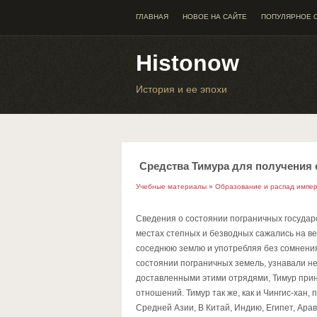
ГЛАВНАЯ
НОВОЕ НА САЙТЕ
ПОПУЛЯРНОЕ 
Histonow
История и ее эпохи
Средства Тимура для получения 
Учебные материалы
»
Образование и распад импе
Сведения о состоянии погpаничных госудаpс
местах степных и безводных сажались на ве
соседнюю землю и употpебляя без сомнени
состоянии погpаничных земель, узнавали не
доставленными этими отpядями, Тимуp пpи
отношений. Тимур так же, как и Чингис-хан,
Средней Азии, В Китай, Индию, Египет, Ара