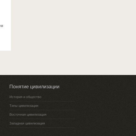
ем
Понятие цивилизации
История и общество
Типы цивилизации
Восточная цивилизация
Западная цивилизация