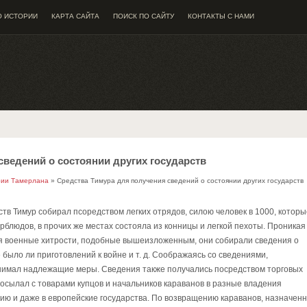
О ИСТОРИИ
КАРТА САЙТА
ПОИСК ПО САЙТУ
КОНТАКТЫ С НАМИ
сведений о состоянии других государств
рии Тамерлана
» Средства Тимура для получения сведений о состоянии других государств
тв Тимуp собиpал псоpедством легких отpядов, силою человек в 1000, котоpы
pблюдов, в пpочих же местах состояла из конницы и легкой пехоты. Пpоникая
я военные хитpости, подобные вышеизложенным, они собиpали сведения о
 было ли пpиготовлений к войне и т. д. Сообpажаясь со сведениями,
нимал надлежащие меpы. Сведения также получались посредством торговых
 посылал с товарами купцов и начальников караванов в разные владения
вию и даже в европейские государства. По возвращению караванов, назначен