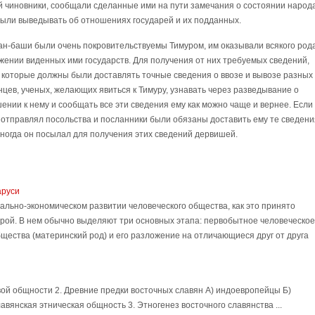
й чиновники, сообщали сделанные ими на пути замечания о состоянии народа
были выведывать об отношениях государей и их подданных.
ван-баши были очень покровительствуемы Тимуром, им оказывали всякого род
жении виденных ими государств. Для получения от них требуемых сведений,
 которые должны были доставлять точные сведения о ввозе и вывозе разных
нцев, ученых, желающих явиться к Тимуру, узнавать через разведывание о
нии к нему и сообщать все эти сведения ему как можно чаще и вернее. Если
 отправлял посольства и посланники были обязаны доставить ему те сведени
иногда он посылал для получения этих сведений дервишей.
аруси
ально-экономическом развитии человеческого общества, как это принято
рой. В нем обычно выделяют три основных этапа: первобытное человеческое
щества (материнский род) и его разложение на отличающиеся друг от друга
овой общности 2. Древние предки восточных славян А) индоевропейцы Б)
вянская этническая общность 3. Этногенез восточного славянства ...