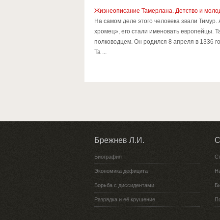
Жизнеописание Тамерлана. Детство и моло
На самом деле этого человека звали Тимур.
хромец», его стали именовать европейцы.
полководцем. Он родился 8 апреля в 1336 г
Та ...
Брежнев Л.И.
С
Биография
С
Экономика дефицита
Н
Борьба с диссидентами
Би
Разрядка и её крушение
П