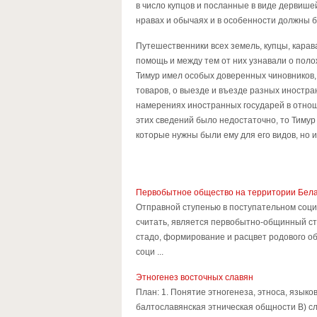
в число купцов и посланные в виде дервише
нравах и обычаях и в особенности должны 
Путешественники всех земель, купцы, кара
помощь и между тем от них узнавали о поло
Тимур имел особых доверенных чиновников,
товаров, о выезде и въезде разных иностра
намерениях иностранных государей в отноше
этих сведений было недостаточно, то Тимур
которые нужны были ему для его видов, но 
Первобытное общество на территории Бел
Отправной ступенью в поступательном соци
считать, является первобытно-общинный ст
стадо, формирование и расцвет родового об
соци ...
Этногенез восточных славян
План: 1. Понятие этногенеза, этноса, язык
балтославянская этническая общности В) сла