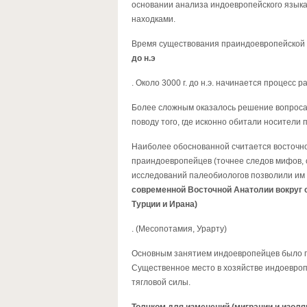
основании анализа индоевропейского языка
находками.
Время существования праиндоевропейской о
до н.э
. Около 3000 г. до н.э. начинается процесс
Более сложным оказалось решение вопроса
поводу того, где исконно обитали носители 
Наиболее обоснованной считается восточно
праиндоевропейцев (точнее следов мифов, с
исследований палеобиологов позволили им 
современной Восточной Анатолии вокруг о
Турции и Ирана)
. (Месопотамия, Урарту)
Основным занятием индоевропейцев было па
Существенное место в хозяйстве индоевроп
тягловой силы.