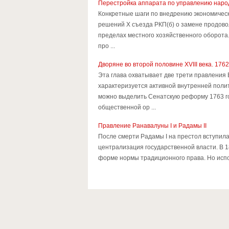
Перестройка аппарата по управлению наро
Конкретные шаги по внедрению экономически
решений X съезда РКП(б) о замене продово
пределах местного хозяйственного оборота
про ...
Дворяне во второй половине XVIII века. 1762-
Эта глава охватывает две трети правления 
характеризуется активной внутренней поли
можно выделить Сенатскую реформу 1763 год
общественной ор ...
Правление Ранавалуны I и Радамы II
После смерти Радамы I на престол вступила
централизация государственной власти. В 1
форме нормы традиционного права. Но испол