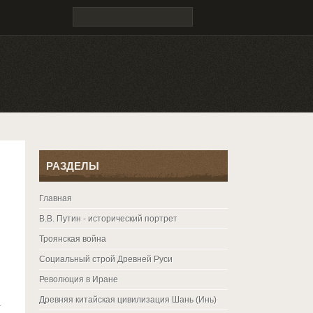
РАЗДЕЛЫ
Главная
В.В. Путин - исторический портрет
Троянская война
Социальный строй Древней Руси
Революция в Иране
Древняя китайская цивилизация Шань (Инь)
а