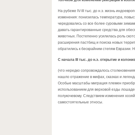
Толчком для изменений (миграции и изоля
На рубеже IV-III тыс. до н.э. жизнь индоев
изменения: понизилась температура, повыс
чередовались со все более суровыми зимами
давать гарантированные средства для обес
животных. Постепенно усилилась роль ското
расширения пастбищ и поиска новых террит
обратились к бескрайним степям Евразии. 
С начала III тыс. до н.э. открытие и коло
(что нередко сопровождалось столкновения
нашло отражение в мифах, сказках и легенд
Особые масштабы миграция племен приобрел
использованием для верховой езды лошадей
полукочевому. Следствием изменения хозяй
самостоятельные этносы.