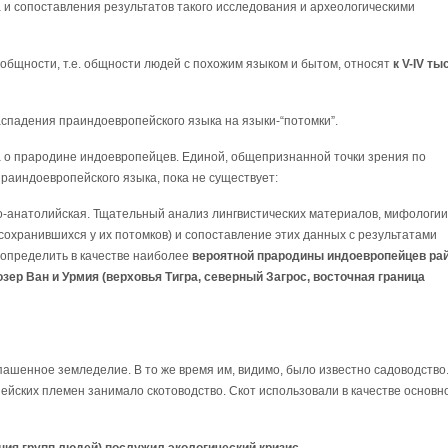
 и сопоставления результатов такого исследования и археологическими
бщности, т.е. общности людей с похожим языком и бытом, относят
к V-IV тыс
 распадения праиндоевропейского языка на языки-“потомки”.
 о прародине индоевропейцев. Единой, общепризнанной точки зрения по
праиндоевропейского языка, пока не существует:
-анатолийская. Тщательный анализ лингвистических материалов, мифологии
охранившихся у их потомков) и сопоставление этих данных с результатами
определить в качестве наиболее
вероятной прародины индоевропейцев ра
зер Ван и Урмия (верховья Тигра, северный Загрос, восточная граница
шенное земледелие. В то же время им, видимо, было известно садоводство
ейских племен занимало скотоводство. Скот использовали в качестве основн