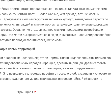
ция групп людей) послужил экологический кризис.
ропейских племен стала преображаться. Начались глобальные климатические
илась континентальность - более жаркие, чем прежде, летние месяцы
. В результате снизились урожаи зерновых культур, земледелие перестало
печения жизни людей в зимние месяцы, а также дополнительные корма для
водства. Увеличение стад, связанное с этими процессами, потребовало
орий, где могли бы прокормиться и люди, и животные. Взоры индоевропейце
Наступил период освоения соседних земель.
низация новых территорий
ми с коренным населением) стали нормой жизни индоевропейских племен, чт
ах индоевропейских народов - иранцев, древних индийцев, древних греков.
а с изобретением колесного транспорта, а также приручением и
. Это позволило скотоводам перейти от оседлого образа жизни к кочевому и
ственно-культурного уклада стал распад индоевропейской общности на
Страницы:
1
2