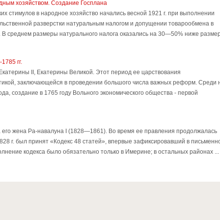
дным хозяйством. Создание Госплана
х стимулов в народное хозяйство начались весной 1921 г. при выполнении
льственной разверстки натуральным налогом и допущении товарообмена в
. В среднем размеры натурального налога оказались на 30—50% ниже разме
1785 гг.
Екатерины II, Екатерины Великой. Этот период ее царствования
тикой, заключающейся в проведении большого числа важных реформ. Среди 
а, создание в 1765 году Вольного экономического общества - первой
 его жена Ра-навалуна I (1828—1861). Во время ее правления продолжалась
828 г. был принят «Кодекс 48 статей», впервые зафиксировавший в письменн
нение кодекса было обязательно только в Имерине; в остальных районах ...