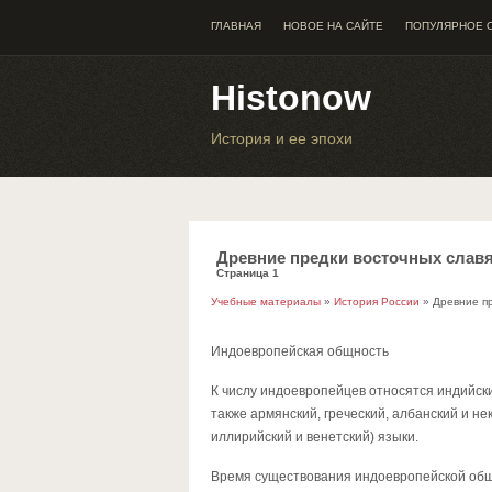
ГЛАВНАЯ
НОВОЕ НА САЙТЕ
ПОПУЛЯРНОЕ 
Histonow
История и ее эпохи
Древние предки восточных слав
Страница 1
Учебные материалы
»
История России
» Древние пр
Индоевропейская общность
К числу индоевропейцев относятся индийские
также армянский, греческий, албанский и не
иллирийский и венетский) языки.
Время существования индоевропейской общ