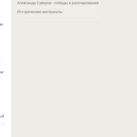
Александр Суворов - победы и разочарования
Исторические материалы
м.
.
ом
ный
...