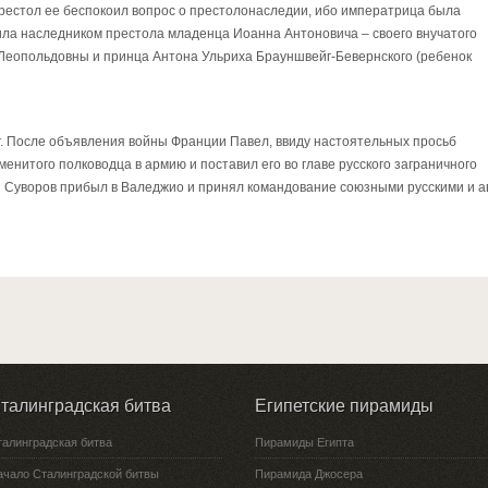
рестол ее беспокоил вопрос о престолонаследии, ибо императрица была
ила наследником престола младенца Иоанна Антоновича – своего внучатого
Леопольдовны и принца Антона Ульриха Брауншвейг-Бевернского (ребенок
г. После объявления войны Франции Павел, ввиду настоятельных просьб
енитого полководца в армию и поставил его во главе русского заграничного
ля Суворов прибыл в Валеджио и принял командование союзными русскими и а
талинградская битва
Египетские пирамиды
талинградская битва
Пирамиды Египта
ачало Сталинградской битвы
Пирамида Джосера