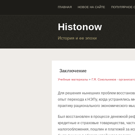
ГЛАВНАЯ
НОВОЕ НА САЙТЕ
ПОПУЛЯРНОЕ 
Histonow
История и ее эпохи
Заключение
Учебные материалы
»
Г.Я. Сокольников - организа
Для решения нынешних проблем восстановле
опыт перехода к НЭПу, когда устранялись 
практику рационального экономического мыш
Был восстановлен в процессе денежной ре
кредитные и страховые товарищества, част
налогообложения, пошлин и платежей за исп