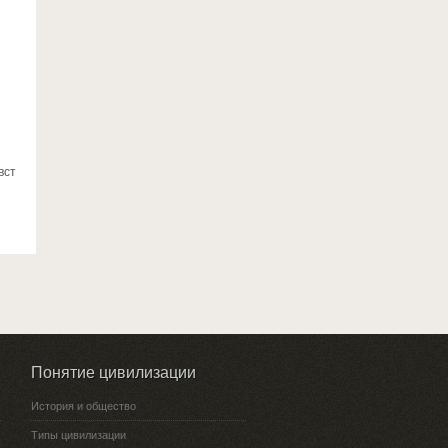
вст
Понятие цивилизации
История и общество
Типы цивилизации