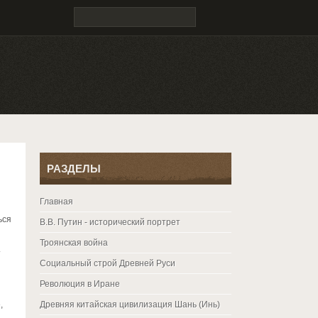
РАЗДЕЛЫ
Главная
ься
В.В. Путин - исторический портрет
Троянская война
.
Социальный строй Древней Руси
Революция в Иране
,
Древняя китайская цивилизация Шань (Инь)