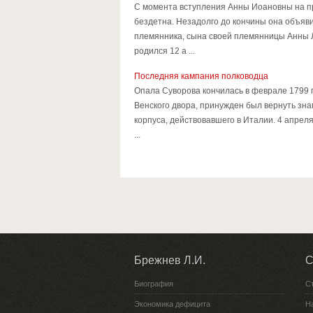
С момента вступления Анны Иоановны на п
бездетна. Незадолго до кончины она объяв
племянника, сына своей племянницы Анны 
родился 12 а ...
Последняя кампания полководца
Опала Суворова кончилась в феврале 1799 
Венского двора, принужден был вернуть знам
корпуса, действовавшего в Италии. 4 апре
...
Брежнев Л.И.
С
Биография
С
Экономика дефицита
Н