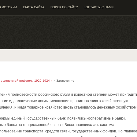
О ИСТОРИИ
КАРТА САЙТА
ПОИСК ПО САЙТУ
КОНТАКТЫ С НАМИ
тор денежной реформы 1922-1924 г.
» Заключение
ния полновесности российского рубля в известной степени может пригодит
многие идеологические догмы, мешавшие проникновению в хозяйственную
ления, и когда товарное хозяйство вновь становилось денежным хозяйством
формы единый Государственный банк, появились кооперативные банки,
ные банки на концессионной основе. Восстанавливалась система
ользование транспорта, средств связи, государственных фондов. Но главное