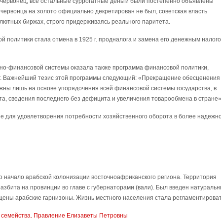
 червонец, все остальные суррогатные деньги были постепенно объявлены
 червонца на золото официально декретирован не был, советская власть
алютных биржах, строго придерживаясь реального паритета.
 политики стала отмена в 1925 г. продналога и замена его денежным налого
но-финансовой системы оказала также программа финансовой политики,
 г. Важнейший тезис этой программы следующий: «Прекращение обесценения
жны лишь на основе упорядочения всей финансовой системы государства, в
та, сведения последнего без дефицита и увеличения товарообмена в стране»
 для удовлетворения потребности хозяйственного оборота в более надежн
 начало арабской колонизации восточноафриканского региона. Территория
азбита на провинции во главе с губернаторами (вали). Был введен натураль
щены арабские гарнизоны. Жизнь местного населения стала регламентироват 
 семейства. Правление Елизаветы Петровны