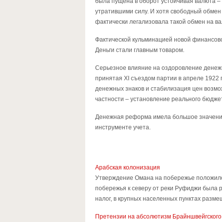
была пущена в оборот устойчивая валюта –
утратившими силу. И хотя свободный обмен
фактически легализовала такой обмен на в
Фактической кульминацией новой финансовой
Деньги стали главным товаром.
Серьезное влияние на оздоровление денеж
принятая XI съездом партии в апреле 1922
денежных знаков и стабилизация цен возмо
частности – установление реального бюдже
Денежная реформа имела большое значение
инструменте учета.
Арабская колонизация
Утверждение Омана на побережье положило
побережья к северу от реки Руфиджи была р
налог, в крупных населенных пунктах разме
Претензии на абсолютизм Брайншвейгского