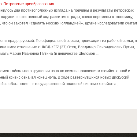
I в. Петровские преобразования
жилось два противоположных взгляда на причины и результаты петровских
I нарушил естественный ход развития страды, внеся перемены в экономику,
и, что он захотел «сделать Россию Голландией». Другие исследователи считал 
енинграде, русский. По официальной версии, происходит из рабочей семьи, 
тина имел отношение к НКВД-КГБ".[27] Отец, Владимир Спиридонович Путин,
 мать Мария Ивановна Путина (в девичестве Шеломов ...
емент обвального крушения нэпа по всем направлениям хозяйственной и
бный кризис означал конец нэпа. В ходе развернувшихся новых дискуссий
ейся обстановке – в государственной плановой системе хозяйства,