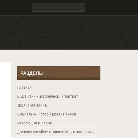
РАЗДЕЛЫ
Главная
В.В. Путин - исторический портрет
Троянская война
Социальный строй Древней Руси
Революция в Иране
Древняя китайская цивилизация Шань (Инь)