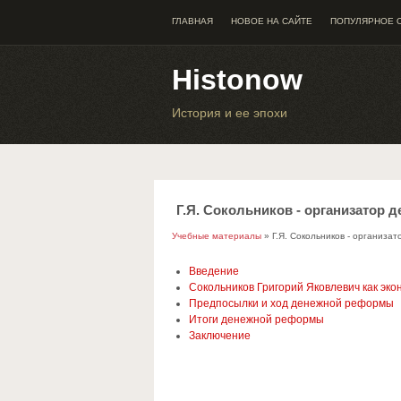
ГЛАВНАЯ
НОВОЕ НА САЙТЕ
ПОПУЛЯРНОЕ 
Histonow
История и ее эпохи
Г.Я. Сокольников - организатор 
Учебные материалы
» Г.Я. Сокольников - организа
Введение
Сокольников Григорий Яковлевич как эко
Предпосылки и ход денежной реформы
Итоги денежной реформы
Заключение