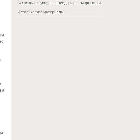
Александр Суворов - победы и разочарования
Исторические материалы
ины
го
ы
ую
тем
за