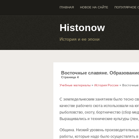
ГЛАВНАЯ
НОВОЕ НА САЙТЕ
ПОПУЛЯРНОЕ 
Histonow
История и ее эпохи
Восточные славяне. Образование
Страница 4
Учебные материалы
»
История России
» Восточные 
С земледельческим занятием было тесно свя
качестве рабочего скота использовали на юг
рыболовство, охоту, бортничество (сбор ме
Выращивались и технические культуры (лен,
Община. Низкий уровень производительных 
работы, которые надо было осуществлять в 