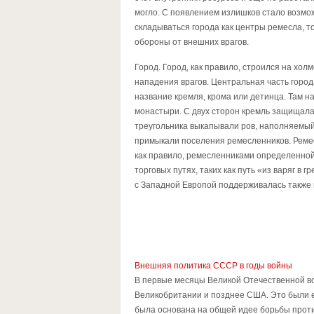
могло. С появлением излишков стало возм
складываться города как центры ремесла, т
обороны от внешних врагов.
Город. Город, как правило, строился на хол
нападения врагов. Центральная часть город
название кремля, крома или детинца. Там н
монастыри. С двух сторон кремль защищала
треугольника выкапывали ров, наполняемый 
примыкали поселения ремесленников. Ремес
как правило, ремесленниками определенной
торговых путях, таких как путь «из варяг в 
с Западной Европой поддерживалась также 
Внешняя политика СССР в годы войны
В первые месяцы Великой Отечественной во
Великобритании и позднее США. Это были е
была основана на общей идее борьбы против