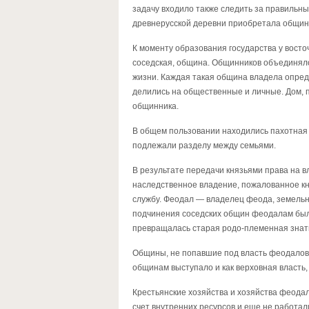
задачу входило также следить за правильн
древнерусской деревни приобретала община 
К моменту образования государства у вост
соседская, община. Общинников объединяло
жизни. Каждая такая община владела опред
делились на общественные и личные. Дом, п
общинника.
В общем пользовании находились пахотная з
подлежали разделу между семьями.
В результате передачи князьями права на 
наследственное владение, пожалованное кн
службу. Феодал — владелец феода, земельны
подчинения соседских общин феодалам был 
превращалась старая родо-племенная знат
Общины, не попавшие под власть феодалов,
общинам выступало и как верховная власть, 
Крестьянские хозяйства и хозяйства феодал
счет внутренних ресурсов и еще не работа