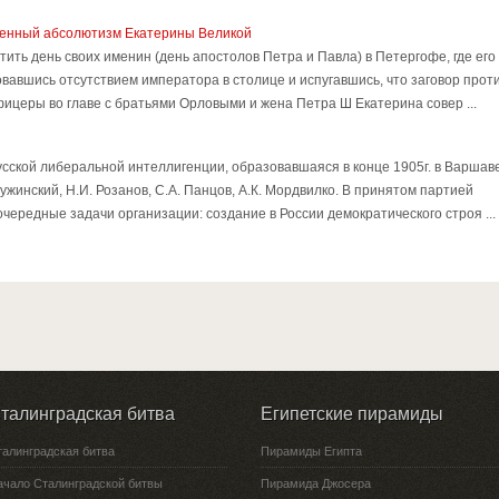
вещенный абсолютизм Екатерины Великой
ть день своих именин (день апостолов Петра и Павла) в Петергофе, где его
вавшись отсутствием императора в столице и испугавшись, что заговор прот
офицеры во главе с братьями Орловыми и жена Петра Ш Екатерина совер ...
усской либеральной интеллигенции, образовавшаяся в конце 1905г. в Варшаве
жинский, Н.И. Розанов, С.А. Панцов, А.К. Мордвилко. В принятом партией
ередные задачи организации: создание в России демократического строя ...
талинградская битва
Египетские пирамиды
талинградская битва
Пирамиды Египта
ачало Сталинградской битвы
Пирамида Джосера