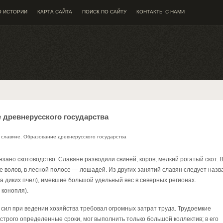
О ИСТОРИИ
КАРТА САЙТА
ПОИСК ПО САЙТУ
КОНТАКТЫ С НАМИ
 древнерусского государства
славяне. Образование древнерусского государства
зано скотоводство. Славяне разводили свиней, коров, мелкий рогатый скот. 
е волов, в лесной полосе — лошадей. Из других занятий славян следует назв
да диких пчел), имевшие большой удельный вес в северных регионах.
 конопля).
сил при ведении хозяйства требовал огромных затрат труда. Трудоемкие
строго определенные сроки, мог выполнить только большой коллектив; в его