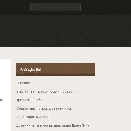
РАЗДЕЛЫ
Главная
В.В. Путин - исторический портрет
В
ать
Троянская война
Социальный строй Древней Руси
Революция в Иране
Древняя китайская цивилизация Шань (Инь)