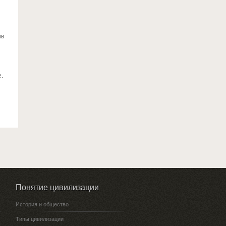
ив
.
Понятие цивилизации
История и общество
Типы цивилизации