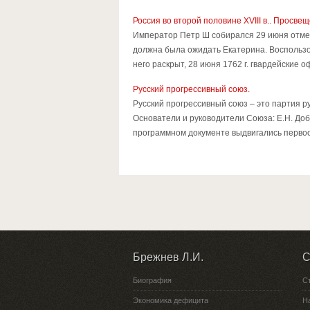
Россия во второй половине ХVIII в.. Прос
Император Петр Ш собирался 29 июня отмети
должна была ожидать Екатерина. Воспользо
него раскрыт, 28 июня 1762 г. гвардейские 
Русский прогрессивный союз.
Русский прогрессивный союз – это партия р
Основатели и руководители Союза: Е.Н. Добу
программном документе выдвигались первооч
Брежнев Л.И.
С
Биография
С
Экономика дефицита
Н