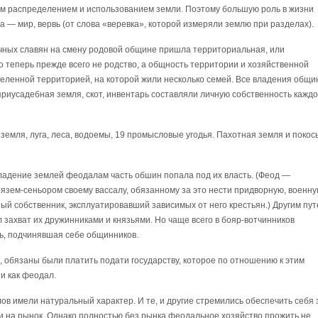
ым распределением и использованием земли. Поэтому большую роль в жизни
— мир, вервь (от слова «веревка», которой измеряли землю при разделах).
очных славян на смену родовой общине пришла территориальная, или
 теперь прежде всего не родство, а общность территории и хозяйственной
еленной территорией, на которой жили несколько семей. Все владения общ
риусадебная земля, скот, инвентарь составляли личную собственность каждо
емля, луга, леса, водоемы, 19 промысловые угодья. Пахотная земля и покос
владение землей феодалам часть обшин попала под их власть. (Феод —
язем-сеньором своему вассалу, обязанному за это нести придворную, военн
й собственник, эксплуатировавший зависимых от него крестьян.) Другим пу
захват их дружинниками и князьями. Но чаще всего в бояр-вотчинников
ь, подчинявшая себе общинников.
 обязаны были платить подати государству, которое по отношению к этим
и как феодал.
ов имели натуральный характер. И те, и другие стремились обеспечить себя 
ли на рынок. Однако полностью без рынка феодальное хозяйство прожить не