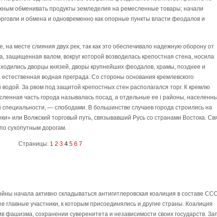
ожным обменивать продукты земледелия на ремесленные товары; начали
орговли и обмена и одновременно как опорные пункты власти феодалов и
ме, на месте слияния двух рек, так как это обеспечивало надежную оборону от
а, защищенная валом, вокруг которой возводилась крепостная стена, носила
аходились дворцы князей, дворы крупнейших феодалов, храмы, позднее и
 естественная водная преграда. Со стороны основания кремлевского
водой. За рвом под защитой крепостных стен располагался торг. К кремлю
ленная часть города называлась посад, а отдельные ее i районы, населенны
 cneциальности, — слободами. В большинстве случаев города строились на
греки» или Волжский торговый путь, связывавший Русь со странами Востока. Св
по сухопутным дорогам.
Страницы:
1
2
3
4
5
6
7
йны начала активно складываться антигитлеровская коалиция в составе ССС
е главные участники, к которым присоединялись и другие страны. Коалиция
 фашизма, сохранении суверенитета и независимости своих государств. Зап 