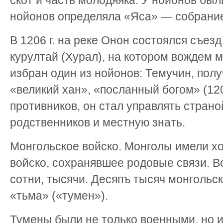
скот и часть молодяяка. У нойонов был
нойонов определяла «Яса» — собрание
В 1206 г. на реке Онон состоялся съез
курултай (Хурал), на котором вождем 
избран один из нойонов: Темучин, пол
«великий хан», «посланный богом» (1
противников, он стал управлять страно
родственников и местную знать.
Монгольское войско. Монголы имели х
войско, сохранявшее родовые связи. В
сотни, тысячи. Десяпъ тысяч монгольс
«тьма» («тумен»).
Тумены были не только военными, но 