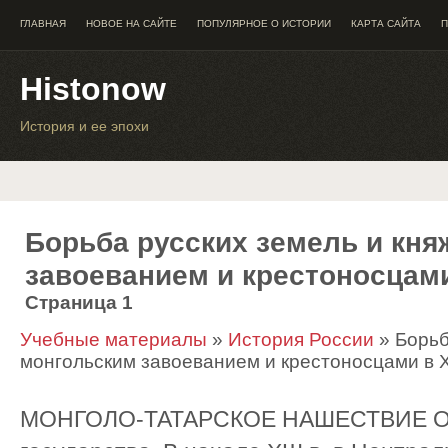
ГЛАВНАЯ
НОВОЕ НА САЙТЕ
ПОПУЛЯРНОЕ О ИСТОРИИ
КАРТА САЙТА
П
Histonow
История и ее эпохи
Борьба русских земель и кня
завоеванием и крестоносцами 
Страница 1
Учебные материалы
»
История России
» Борьб
монгольским завоеванием и крестоносцами в ХI
МОНГОЛО-ТАТАРСКОЕ НАШЕСТВИЕ Обр