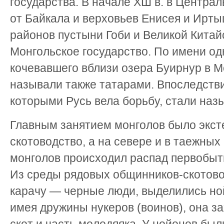
государства. В начале ХШ в. в Центра
от Байкала и верховьев Енисея и Ирт
районов пустыни Гоби и Великой Китай
Монгольское государство. По имени од
кочевавшего вблизи озера Буирнур в М
называли также татарами. Впоследстви
которыми Русь вела борьбу, стали наз
Главным занятием монголов было экст
скотоводство, а на севере и в таежных 
монголов происходил распад первобы
Из среды рядовых общинников-скотово
карачу — черные люди, выделились ной
имея дружины нукеров (воинов), она з