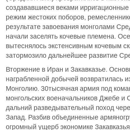
создававшиеся веками ирригационные
режим жестоких поборов, ремесленнико
результате завоевания монголами Сре
начали заселять кочевые племена. Ос
вытеснялось экстенсивным кочевым ск
затормозило дальнейшее развитие Сре
Вторжение в Иран и Закавказье. Основ
награбленной добычей возвратилась и
Монголию. 30тысячная армия под ком
монгольских военачальников Джебе и 
дальний разведывательный поход через
Запад. Разбив объединенные армяногр
огромный ущерб экономике Закавказья,