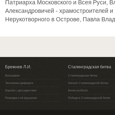
Патриарха Московского и Всея Руси, 
Александровичей - храмостроителей и
Нерукотворного в Острове, Павла Влади
Брежнев Л.И.
Сталинградская битва
Биография
Сталинградская битва
Экономика дефицита
Начало Сталинградской битвы
Борьба с диссидентами
Битва на Волге
Разрядка и её крушение
Победа в Сталинградской битве