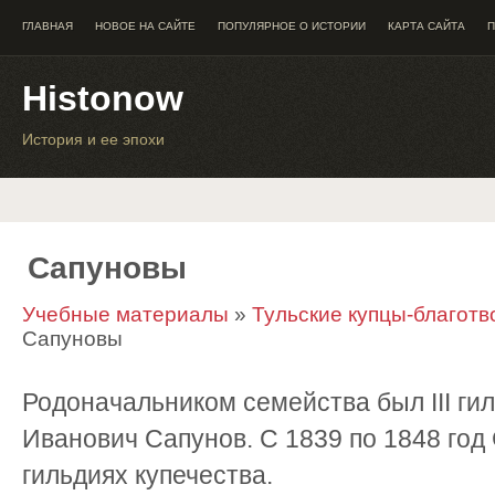
ГЛАВНАЯ
НОВОЕ НА САЙТЕ
ПОПУЛЯРНОЕ О ИСТОРИИ
КАРТА САЙТА
П
Histonow
История и ее эпохи
Сапуновы
Учебные материалы
»
Тульские купцы-благотво
Сапуновы
Родоначальником семейства был III ги
Иванович Сапунов. С 1839 по 1848 год С
гильдиях купечества.