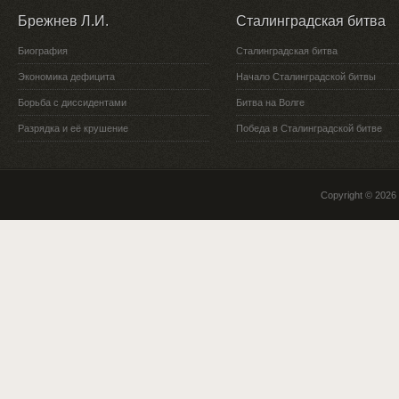
Брежнев Л.И.
Сталинградская битва
Биография
Сталинградская битва
Экономика дефицита
Начало Сталинградской битвы
Борьба с диссидентами
Битва на Волге
Разрядка и её крушение
Победа в Сталинградской битве
Copyright © 2026 