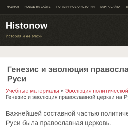
ГЛАВНАЯ
НОВОЕ НА САЙТЕ
ПОПУЛЯРНОЕ О ИСТОРИИ
КАРТА САЙТА
П
Histonow
История и ее эпохи
Генезис и эволюция правосла
Руси
Учебные материалы
»
Эволюция политической
Генезис и эволюция православной церкви на Р
Важнейшей составной частью политич
Руси была православная церковь.