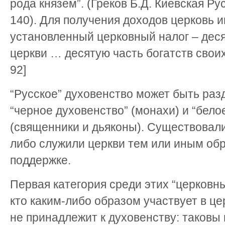
рода князем”. (Греков Б.Д. Киевская Русь
140). Для получения доходов церковь 
установленный церковный налог – десят
церкви … десятую часть богатств своих 
92]
“Русское” духовенство может быть разд
“черное духовенство” (монахи) и “бело
(священники и дьяконы). Существовали
либо служили церкви тем или иным обр
поддержке.
Первая категория среди этих “церковн
кто каким-либо образом участвует в ц
не принадлежит к духовенству: таковы