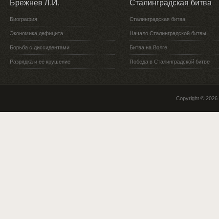
Брежнев Л.И.
Сталинградская битва
Биография
Сталинградская битва
Экономика дефицита
Начало Сталинградской битвы
Борьба с диссидентами
Битва на Волге
Разрядка и её крушение
Победа в Сталинградской битве
Copyright © 2026 