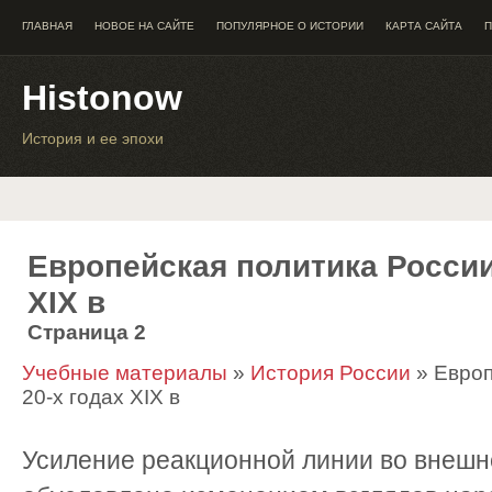
ГЛАВНАЯ
НОВОЕ НА САЙТЕ
ПОПУЛЯРНОЕ О ИСТОРИИ
КАРТА САЙТА
П
Histonow
История и ее эпохи
Европейская политика России 
XIX в
Страница 2
Учебные материалы
»
История России
» Европ
20-х годах XIX в
Усиление реакционной линии во внешн