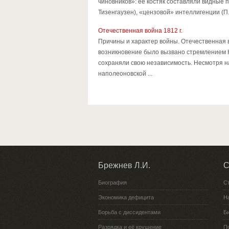
чиновников»: её костяк составляли видные п
Тизенгаузен), «цензовой» интеллигенции (П.
Отечественная война 1812 г.
Причины и характер войны. Отечественная в
возникновение было вызвано стремлением Н
сохраняли свою независимость. Несмотря н
наполеоновской ...
Брежнев Л.И.
С
Биография
С
Экономика дефицита
Н
Борьба с диссидентами
Би
Разрядка и её крушение
П