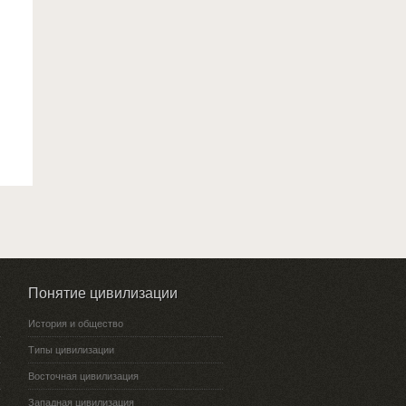
Понятие цивилизации
История и общество
Типы цивилизации
Восточная цивилизация
Западная цивилизация