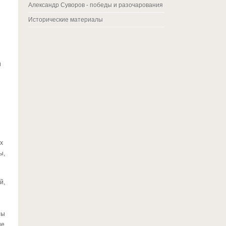
Александр Суворов - победы и разочарования
Исторические материалы
и
х
ы,
й,
ны
ые