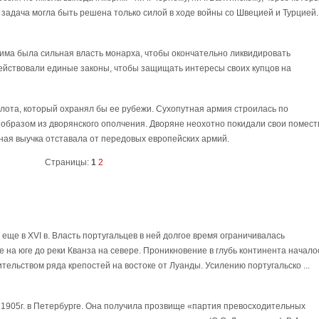
задача могла быть решена только силой в ходе войны со Швецией и Турцией.
има была сильная власть монарха, чтобы окончательно ликвидировать
ействовали единые законы, чтобы защищать интересы своих купцов на
лота, который охранял бы ее рубежи. Сухопутная армия строилась по
образом из дворянского ополчения. Дворяне неохотно покидали свои помест
ная выучка отставала от передовых европейских армий.
Страницы:
1
2
еще в XVI в. Власть португальцев в ней долгое время ограничивалась
 на юге до реки Кванза на севере. Проникновение в глубь континента начало
оительством ряда крепостей на востоке от Луанды. Усилению португальско ...
 1905г. в Петербурге. Она получила прозвище «партия превосходительных