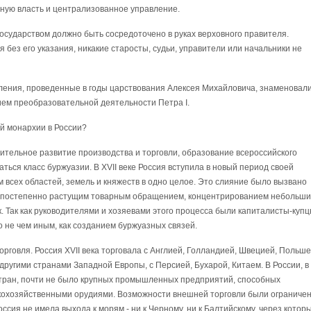
ную власть и централизованное управление.
осударством должно быть сосредоточено в руках верховного правителя.
 без его указания, никакие старосты, судьи, управители или начальники не
ления, проведенные в годы царствования Алексея Михайловича, знаменовал
ем преобразовательной деятельности Петра I.
й монархии в России?
чительное развитие производства и торговли, образование всероссийского
ться класс буржуазии. В XVII веке Россия вступила в новый период своей
м всех областей, земель и княжеств в одно целое. Это слияние было вызвано
 постепенно растущим товарным обращением, концентрированием небольши
. Так как руководителями и хозяевами этого процесса были капиталисты-купц
 не чем иным, как созданием буржуазных связей.
орговля. Россия XVII века торговала с Англией, Голландией, Швецией, Польше
 другими странами Западной Европы, с Персией, Бухарой, Китаем. В России, в
стран, почти не было крупных промышленных предприятий, способных
скохозяйственными орудиями. Возможности внешней торговли были ограниче
оссия не имела выхода к морям - ни к Черному, ни к Балтийскому, через котор