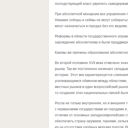
господствующий класс укрепить самодержав
При абсолютной монархии все управление г
Никакие соборы и сеймы не могут собираться
могут назначаться в городах без его ведома.
Реформы в области государственного управ
зарождение абсолютизма и были преддвери
Каковы же причины образования абсолютно
Во второй половине XVII века отмечено зна
рынка. Так же постепенно начинает складыва
истории. Этот век характеризуется слияние
усиливающимся обменом между областями,
местных рынков в один всероссийский рынок
то создание этих национальных связей было
Росла не только внутренняя, но и внешняя т
с германскими государствами их городами и
отличие от основных западноевропейских 
обеспечить страну оружием, тканями, сель
из-за отсутствия удобных морских портов. Р