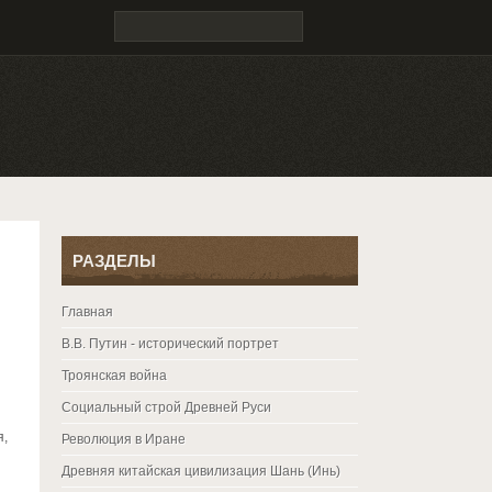
РАЗДЕЛЫ
Главная
В.В. Путин - исторический портрет
Троянская война
Социальный строй Древней Руси
я,
Революция в Иране
Древняя китайская цивилизация Шань (Инь)