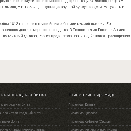
редставители служилого и поместного дворянства (С.О. Лавров, граф В.А.
П. Лыжин, А.В. Бобрищев-Пушкин) и крупной буржуазии (М.И. Алтухов, К.И. ...
ойна 1812 г. является крупнейшим событием русской истории. Ее
аполеона достичь мирового господства. В Европе только Россия и Англия
а Тильзитский договор, Россия продолжала противодействовать расширению
талинградская битва
Египетские пирамиды
талинградская битва
Пирамиды Египта
ачало Сталинградской битвы
Пирамида Джосера
тва на Волге
Пирамида Хефрена (Хафры)
обеда в Сталинградской битве
Пирамида Микерина (Менкаура)