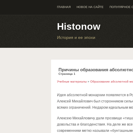
ГЛАВНАЯ
НОВОЕ НА САЙТЕ
ПОПУЛЯРНОЕ 
Histonow
История и ее эпохи
Причины образования абсолютно
Страница 1
Учебные материалы
»
Образование абсолютной мо
Идея абсолютной монархии появляется в Ро
Алексей Михайлович был сторонником сильн
всяких ограничений. Недаром идеальным мо
Алексею Михайловичу дали прозвище «тишай
довольства и благоденствия. На деле же вс
современники метко называли «бунташным»