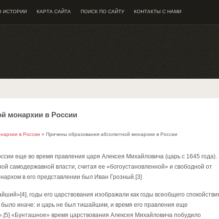
О ИСТОРИИ
КАРТА САЙТА
ПОИСК ПО САЙТУ
КОНТАКТЫ С НАМИ
й монархии в России
нархии в России
» Причины образования абсолютной монархии в России
ссии еще во время правления царя Алексея Михайловича (царь с 1645 года).
ой самодержавной власти, считая ее «богоустановленной» и свободной от
нархом в его представлении был Иван Грозный.[3]
ший»[4], годы его царствования изображали как годы всеобщего спокойстви
е было иначе: и царь не был тишайшим, и время его правления еще
.[5] «Бунташное» время царствования Алексея Михайловича побудило