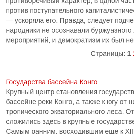
противоречивый характер, в одной ча­
против поступательного капитали­стичес
— ускоряла его. Правда, сле­дует подч
народники не осознавали буржуазного
мероприятий, и демо­кратизм их был не
Страницы:
1
Государства бассейна Конго
Крупный центр становления государст
бассейне реки Конго, а также к югу от 
тропического экваториального леса. 
сложились здесь в крупные государств
Самым ранним, восходившим еще к XIII