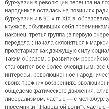
буржуазии в революции перешла на поз
народников осталась на позициях ради
буржуазии и в 90-х гг. XIX в. образовал
кружков, объявивших себя преемниками
наконец, третья группа (в первую оче­р
передела”) начала склоняться к маркс
пролетариат как движущую силу социа
Таким образом, с развитием российско
становится все более очевидным, все 
интересы, револю­ционное народничес
своих прежних воззрениях, эволюциони
общедемократического движения, слив
либерализмом, ча­стью — с мелкобур
(преемники “.Народной воли”), часть