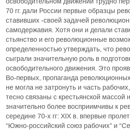
освободительном движении трудно пер
70 гг. дали России первые образцы ре
ставивших -своей задачей революцион
само­державия. Хотя они и делали став
стьянство и его революционные возмож
определенностью утверждать, что рев
сыграли значительную роль в подготов
освободительного движения. Это прояв
Во-первых, пропаганда революционных
не могла не затронуть и часть рабочих
тесно связаны с крестьянской массой н
значительно более восприимчивы к ре
середине 70-х гг: XIX в. впервые проле
“Южно-российский союз рабочих” и “Се