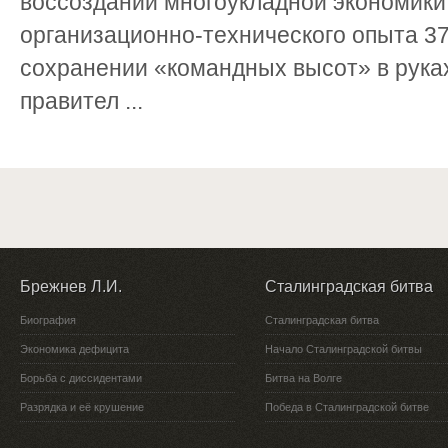
воссоздании многоукладной экономики
организационно-технического опыта 37
сохранении «командных высот» в рука
правител ...
Брежнев Л.И.
Сталинградская битва
Биография
Сталинградская битва
Экономика дефицита
Начало Сталинградской битвы
Борьба с диссидентами
Битва на Волге
Разрядка и её крушение
Победа в Сталинградской битве