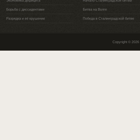
Экономика дефицита
Начало Сталинградской битвы
Борьба с диссидентами
Битва на Волге
Разрядка и её крушение
Победа в Сталинградской битве
Copyright © 2026 