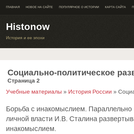
ГЛАВНАЯ
НОВОЕ НА САЙТЕ
ПОПУЛЯРНОЕ О ИСТОРИИ
КАРТА САЙТА
П
Histonow
История и ее эпохи
Социально-политическое раз
Страница 2
Учебные материалы
»
История России
» Социа
Борьба с инакомыслием. Параллельно
личной власти И.В. Сталина развертыв
инакомыслием.