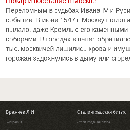
Пожар и восстание в Москве
Переломным в судьбах Ивана IV и Руси
событие. В июне 1547 г. Москву поглот
пылало, даже Кремль с его каменными
соборами. В городах в пепел обратилос
тыс. москвичей лишились крова и имущ
горожан задохнулись в дыму или сгорел
Брежнев Л.И.
Сталинградская битва
Биография
Сталинградская битва