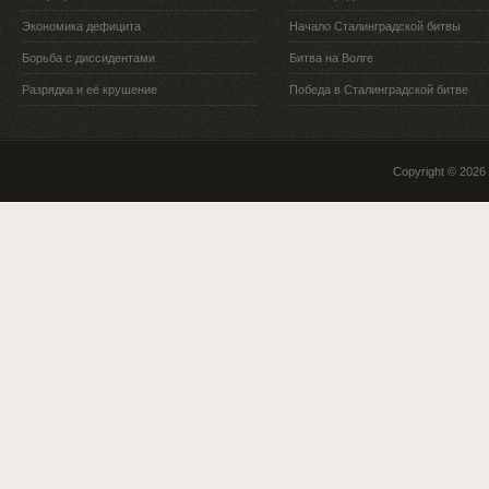
Экономика дефицита
Начало Сталинградской битвы
Борьба с диссидентами
Битва на Волге
Разрядка и её крушение
Победа в Сталинградской битве
Copyright © 2026 