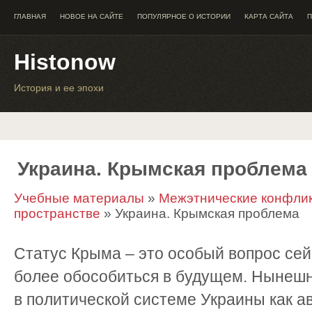
ГЛАВНАЯ
НОВОЕ НА САЙТЕ
ПОПУЛЯРНОЕ О ИСТОРИИ
КАРТА САЙТА
П
Histonow
История и ее эпохи
Украина. Крымская проблема
Учебные материалы
»
Межэтнические конфлик
пространстве
» Украина. Крымская проблема
Статус Крыма – это особый вопрос сей
более обособиться в будущем. Нынешн
в политической системе Украины как а