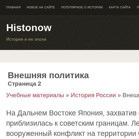
ГЛАВНАЯ
НОВОЕ НА САЙТЕ
ПОПУЛЯРНОЕ О ИСТОРИИ
КАРТА САЙТА
П
Histonow
История и ее эпохи
Внешняя политика
Страница 2
Учебные материалы
»
История России
» Внешн
На Дальнем Востоке Япония, захватив 
приблизилась к советским границам. Ле
вооруженный конфликт на территории