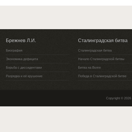
Брежнев Л.И.
Сталинградская битва
Биография
Сталинградская битва
Экономика дефицита
Начало Сталинградской битвы
Борьба с диссидентами
Битва на Волге
Разрядка и её крушение
Победа в Сталинградской битве
Copyright © 2026 