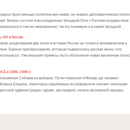
пущено было меньше политических химер, но немало дипломатических иллюз
ий. Вопрос состоял в воссоединении Западной Руси с Русским государством;
 разрешался в том же направлении; так его понимали и в самой Западной ...
 XIX в России
жом, разделившим две эпохи в истории России не только в экономическом и
лане. Бурные преобразования, которым подвергалась русская жизнь того
рном процессе. Уже внешние приметы быта обозначили новую жизненную полос
СБ в 1996–1999 гг.
 поражения Собчака на выборах, Путин переехал в Москву, где занимал
 Бориса Ельцина. Некоторые зарубежные исследователи считают неясными
ентской администрации, однако, как правило, начало московской карьеры