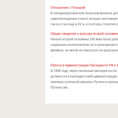
Отношение с Польшей
В западнорусском или польском вопросе до
самообольщения и всего больше противореч
так он стал еще в ХV в. и полтора столетия
Общие сведения о культуре второй половины
Начало второй половины XIX века было рубе
социально-политическом, но и культурном п
времени, не могли не сказаться на культу
...
Работа в Администрации Президента РФ и Ф
В 1996 году, через несколько месяцев после
должности в президентской администрации
причины успешной карьеры Путина в презид
Путина свя ...