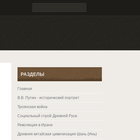
РАЗДЕЛЫ
Главная
В.В. Путин - исторический портрет
о
Троянская война
Социальный строй Древней Руси
Революция в Иране
Древняя китайская цивилизация Шань (Инь)