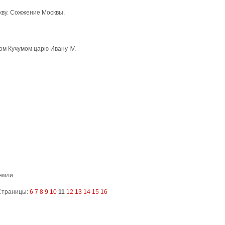
кву. Сожжение Москвы.
м Кучумом царю Ивану IV.
земли
Страницы:
6
7
8
9
10
11
12
13
14
15
16