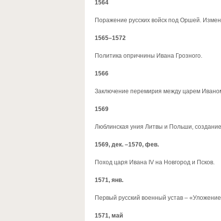
1564
Поражение русских войск под Оршей. Измен
1565–1572
Политика опричнины Ивана Грозного.
1566
Заключение перемирия между царем Иваном 
1569
Люблинская уния Литвы и Польши, создание
1569, дек. –1570, фев.
Поход царя Ивана IV на Новгород и Псков.
1571, янв.
Первый русский военный устав – «Уложение
1571, май