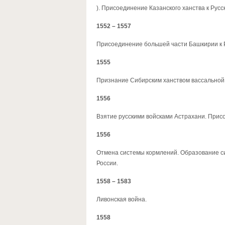
). Присоединение Казанского ханства к Русс
1552 – 1557
Присоединение большей части Башкирии к Р
1555
Признание Сибирским ханством вассальной 
1556
Взятие русскими войсками Астрахани. Присо
1556
Отмена системы кормлений. Образование с
России.
1558 – 1583
Ливонская война.
1558