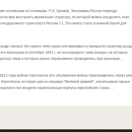
мя основными источниками: П.А. Хромов, Экономика России периода
огла мне выстроить временную структуру, по которой можно разделить этап
знодорожного транспорта России т.1. Эта книга стала основной базой для
сандр I вопрос без какого-либо указа или манифеста прекратил практику разд
 его коронации в сентябре 1801 г. не последовало таких раздач, на которые
атору лица и которые ранее обыкновенно проводились при коронаци ...
 1812 года войска Наполеона без объявления войны переправились через рек
я Наполеона, которую сам он называл "Великой армией", насчитывала свыше
нцузов в нее входили национальные корпуса европейских стран, ...