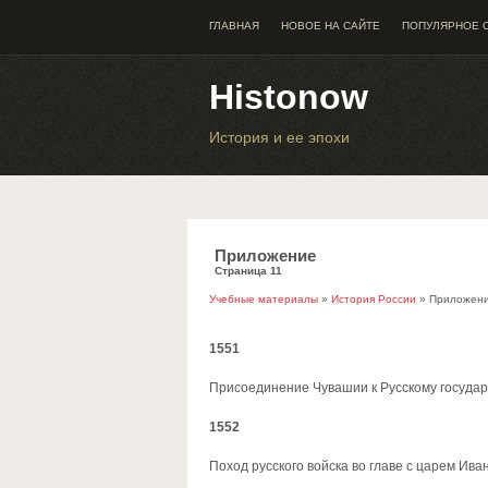
ГЛАВНАЯ
НОВОЕ НА САЙТЕ
ПОПУЛЯРНОЕ 
Histonow
История и ее эпохи
Приложение
Страница 11
Учебные материалы
»
История России
» Приложен
1551
Присоединение Чувашии к Русскому государ
1552
Поход русского войска во главе с царем Ива