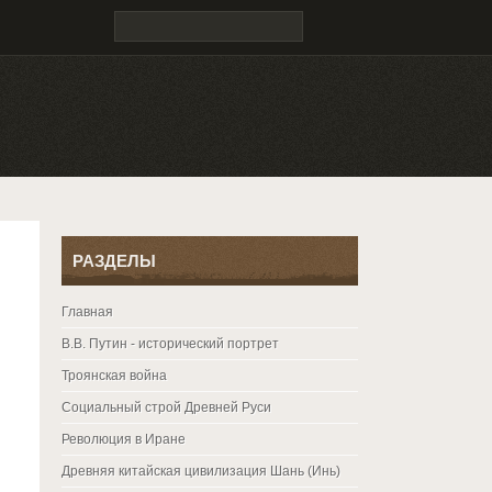
РАЗДЕЛЫ
Главная
В.В. Путин - исторический портрет
Троянская война
Социальный строй Древней Руси
Революция в Иране
Древняя китайская цивилизация Шань (Инь)