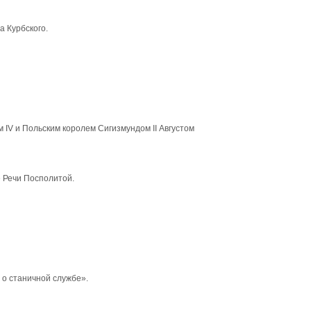
а Курбского.
IV и Польским королем Сигизмундом II Августом
 Речи Посполитой.
 о станичной службе».