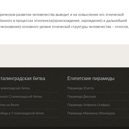
рическом развитии человечества выводит и на осмысление его этнической
обенного в процессах этногенеза(происхождения, зарождения) и дальнейшей
езновения) основного уровня этнической структуры человечества – этносов, .
талинградская битва
Египетские пирамиды
талинградская битва
Пирамиды Египта
ачало Сталинградской битвы
Пирамида Джосера
тва на Волге
Пирамида Хефрена (Хафры)
обеда в Сталинградской битве
Пирамида Микерина (Менкаура)