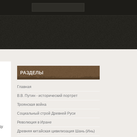
РАЗДЕЛЫ
Главная
В.В. Путин - исторический портрет
Троянская война
Социальный строй Древней Руси
Революция в Иране
ду
Древняя китайская цивилизация Шань (Инь)