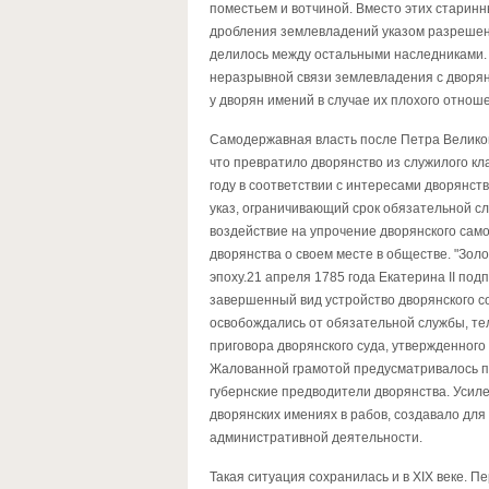
поместьем и вотчиной. Вместо этих старин
дробления землевладений указом разрешен
делилось между остальными наследниками. 
неразрывной связи землевладения с дворян
у дворян имений в случае их плохого отноше
Самодержавная власть после Петра Великог
что превратило дворянство из служилого кл
году в соответствии с интересами дворянст
указ, ограничивающий срок обязательной с
воздействие на упрочение дворянского сам
дворянства о своем месте в обществе. "Зол
эпоху.21 апреля 1785 года Екатерина II по
завершенный вид устройство дворянского с
освобождались от обязательной службы, те
приговора дворянского суда, утвержденног
Жалованной грамотой предусматривалось по
губернские предводители дворянства. Усиле
дворянских имениях в рабов, создавало для
административной деятельности.
Такая ситуация сохранилась и в XIX веке. 