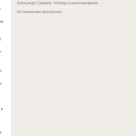
Александр Суворов - победы и разочарования
о
Исторические материалы
ии
е,
л
ю
е
 в
X