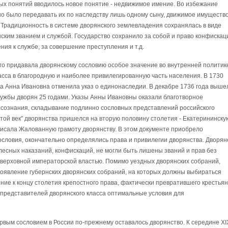
ных понятий вводилось новое понятие - недвижимое имение. Во избежание
о было передавать их по наследству лишь одному сыну, движимое имуществ
Традиционность в системе дворянского землевладения сохранялась в виде
ским званием и службой. Государство сохранило за собой и право конфискац
ния к службе, за совершение преступления и т.д.
о придавала дворянскому сословию особое значение во внутренней политик
асса в благородную и наиболее привилегированную часть населения. В 1730
ва Анна Ивановна отменила указ о единонаследии. В декабре 1736 года выше
лужбы дворян 25 годами. Указы Анны Ивановны оказали благотворное
осознания, складывание подлинно сословных представлений российского
отой век" дворянства пришелся на вторую половину столетия - Екатерининску
дписала Жалованную грамоту дворянству. В этом документе приобрело
ословия, окончательно определялись права и привилегии дворянства. Дворян
лесных наказаний, конфискаций, не могли быть лишены званий и прав без
о верховной императорской властью. Помимо уездных дворянских собраний,
явление губернских дворянских собраний, на которых должны выбираться
ние к концу столетия крепостного права, фактически превратившего крестьян
 представителей дворянского класса оптимальные условия для
Первым сословием в России по-прежнему оставалось дворянство. К середине XI