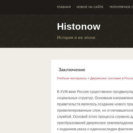
ГЛАВНАЯ
НОВОЕ НА САЙТЕ
ПОПУЛЯРНОЕ 
Histonow
История и ее эпохи
Заключение
Учебные материалы
»
Дворянское сословие в Росс
В XVIII веке Россия существенно продвинул
социальных структур. Основным направлени
правительств являлось создание нового пр
привилегированные слои, но отличавшегося
службой. Основой этого процесса служило 
преобразований дворянское землевладение 
с изданием указа о единонаследии фактиче