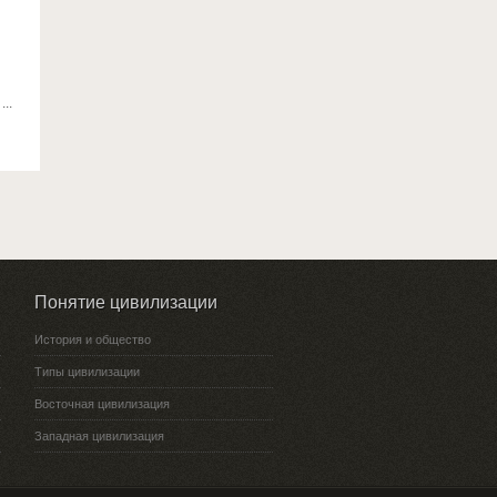
..
Понятие цивилизации
История и общество
Типы цивилизации
Восточная цивилизация
Западная цивилизация