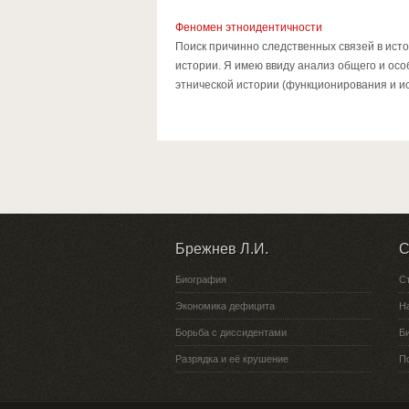
Феномен этноидентичности
Поиск причинно следственных связей в исто
истории. Я имею ввиду анализ общего и ос
этнической истории (функционирования и исч
Брежнев Л.И.
С
Биография
С
Экономика дефицита
Н
Борьба с диссидентами
Би
Разрядка и её крушение
П