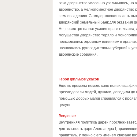
века дворянство численно увеличилось, но
дворянство, а мелкопоместное дворянство 
землевладению. Самодержавная власть пыт
Дворянский земельный банк для оказания ф
Но, несмотря на все усилия правительства,
могущества дворянство теряло и монополию
пользовались огромным влиянием в органах 
назначались руководителями губерний и уез
дворянские собрания.
Герои фильмов ужасов
Еще во времена немого кино появились фи
преследовали людей, душили, доводили до с
помощью добрых магов справлялся с проявле
целую ...
Введение.
Внутренняя политика царей прослеживается
деятельность царя Александра I, правившег
правитель. Именно с его именем связано во