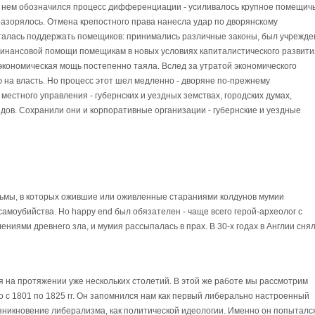
 в нем обозначился процесс дифференциации - усиливалось крупное помещич
разорялось. Отмена крепостного права нанесла удар по дворянскому
алась поддержать помещиков: принимались различные законы, был учрежде
инансовой помощи помещикам в новых условиях капиталистического развити
 экономическая мощь постепенно таяла. Вслед за утратой экономического
 на власть. Но процесс этот шел медленно - дворяне по-прежнему
местного управления - губернских и уездных земствах, городских думах,
дов. Сохранили они и корпоративные организации - губернские и уездные
льмы, в которых ожившие или оживленные стараниями колдунов мумии
амоубийства. Но happy end был обязателен - чаще всего герой-археолог с
ниями древнего зла, и мумия рассыпалась в прах. В 30-х годах в Англии сня
 на протяжении уже нескольких столетий. В этой же работе мы рассмотрим
о с 1801 по 1825 гг. Он запомнился нам как первый либерально настроенный
зникновение либерализма, как политической идеологии. Именно он попытался 