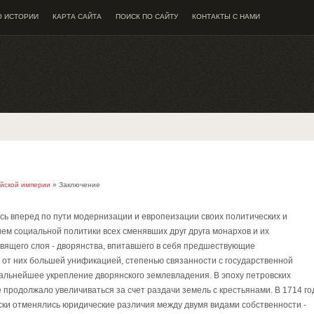
О ИСТОРИИ
КАРТА САЙТА
ПОИСК ПО САЙТУ
КОНТАКТЫ С НАМИ
ийской империи
» Заключение
ась вперед по пути модернизации и европеизации своих политических и
ем социальной политики всех сменявших друг друга монархов и их
авящего слоя - дворянства, впитавшего в себя предшествующие
 от них большей унификацией, степенью связанности с государственной
дальнейшее укрепление дворянского землевладения. В эпоху петровских
продолжало увеличиваться за счет раздачи земель с крестьянами. В 1714 го
ски отменялись юридические различия между двумя видами собственности -