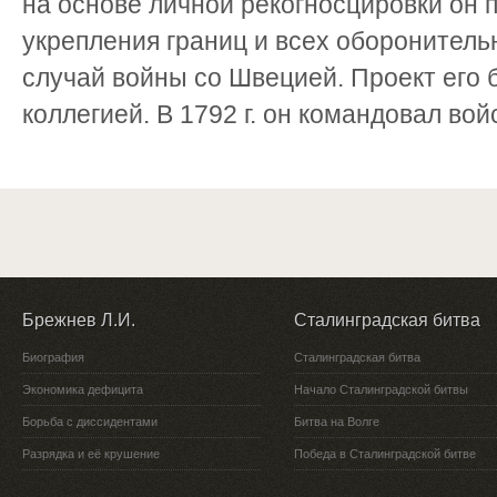
на основе личной рекогносцировки он 
укрепления границ и всех оборонител
случай войны со Швецией. Проект его
коллегией. В 1792 г. он командовал вой
Брежнев Л.И.
Сталинградская битва
Биография
Сталинградская битва
Экономика дефицита
Начало Сталинградской битвы
Борьба с диссидентами
Битва на Волге
Разрядка и её крушение
Победа в Сталинградской битве