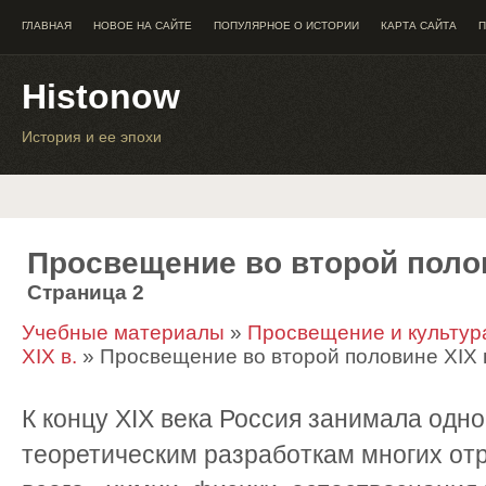
ГЛАВНАЯ
НОВОЕ НА САЙТЕ
ПОПУЛЯРНОЕ О ИСТОРИИ
КАРТА САЙТА
П
Histonow
История и ее эпохи
Просвещение во второй полов
Страница 2
Учебные материалы
»
Просвещение и культура
XIX в.
» Просвещение во второй половине XIX 
К концу XIX века Россия занимала одно
теоретическим разработкам многих отр