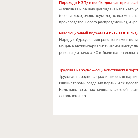
Переход к НЭПу и необходимость приспособ
«Основная и решающая задача нэпа - это у
(очень плохо, очень неумело, но всё же на
производства, нового распределения), и кре
Революционный подъем 1905-1908 гг. в Инд
Наряду с буржуазными революциями в полук
мощные антиимпериалистические выступлени
революции начала XX в. были направлены в
...
Трудовая народно – социалистическая парт
Трудовая народно-социалистическая партия
Инициаторами создания партии и её идеолог
Большинство из них начинали свою обществен
легального нар ...