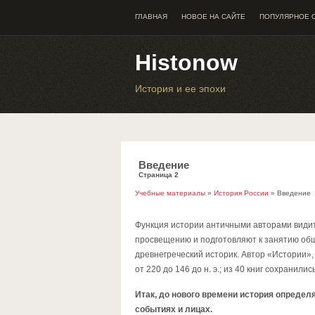
ГЛАВНАЯ
НОВОЕ НА САЙТЕ
ПОПУЛЯРНОЕ 
Histonow
История и ее эпохи
Введение
Страница 2
Учебные материалы
»
История России
» Введение
Функция истории античными авторами видитс
просвещению и подготовляют к занятию обще
древнегреческий историк. Автор «Истории»
от 220 до 146 до н. э.; из 40 книг сохранил
Итак, до нового времени история определ
событиях и лицах.