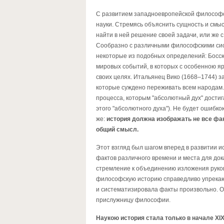
С развитием западноевропейской философско
науки. Стремясь объяснить сущность и смы
найти в ней решение своей задачи, или же
Сообразно с различными философскими сист
некоторые из подобных определений: Боссю
мировых событий, в которых с особенною я
своих целях. Итальянец Вико (1668–1744) з
которые суждено переживать всем народам.
процесса, которым "абсолютный дух" достиг
этого "абсолютного духа"). Не будет ошибко
же:
история должна изображать не все фа
общий смысл.
Этот взгляд был шагом вперед в развитии и
фактов различного времени и места для до
стремление к объединению изложения руко
философскую историю справедливо упрекают
и систематизировала факты произвольно. От
прислужницу философии.
Наукою история стала только в начале XIX