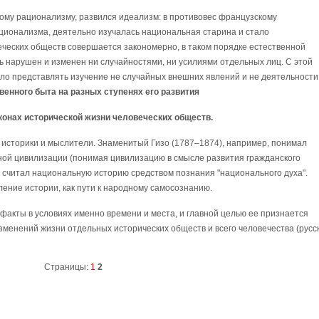
скому рационализму, развился идеализм: в противовес французскому
ционализма, деятельно изучалась национальная старина и стало
еческих обществ совершается закономерно, в таком порядке естественной
ь нарушен и изменен ни случайностями, ни усилиями отдельных лиц. С этой
ало представлять изучение не случайных внешних явлений и не деятельности
венного быта на разных ступенях его развития
аконах исторической жизни человеческих обществ.
историки и мыслители. Знаменитый Гизо (1787–1874), например, понимал
ьной цивилизации (понимая цивилизацию в смысле развития гражданского
считал национальную историю средством познания "национального духа".
ние истории, как пути к народному самосознанию.
факты в условиях именно времени и места, и главной целью ее признается
зменений жизни отдельных исторических обществ и всего человечества (русс
Страницы:
1
2