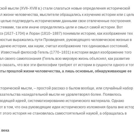
й мысли (XVII–XVIII в.) стали слагаться новые определения исторической
сл жизни человечества, мыслители обращались к изучению истории или с цел
 с целью подтвердить историческими данными свои отвлеченные построения.
емами, так или иначе определялись цели и смысл самой истории. Вот
э (1627–1704) и Лоран (1810–1887) понимали историю, как изображение тех
ркостью выражались пути Провидения, руководящего человеческою жизнью в
адачею истории, как науки, считал изображение тех одинаковых состояний,
 Известный философ Гегель (1770–1831) в истории видел изображение того
ал своего самопознания (Гегель всю мировую жизнь объяснял, как развитие
ю сказать, что все эти философии требуют от истории в сущности одного и тог
кты прошлой жизни человечества, а лишь основные, обнаруживающие ее
сторической мысли, – простой рассказ о былом вообще, или случайный набор
казательства назидательной мысли не удовлетворял более. Появилось
водящей идеей, систематизированию исторического материала. Однако
 в том, что она руководящие идеи исторического изложения брала вне исто
 этого история не становилась самостоятельной наукой, а обращалась в
 века