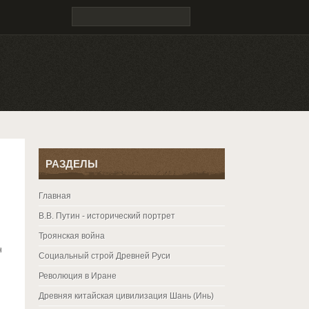
РАЗДЕЛЫ
Главная
В.В. Путин - исторический портрет
Троянская война
н
Социальный строй Древней Руси
Революция в Иране
Древняя китайская цивилизация Шань (Инь)