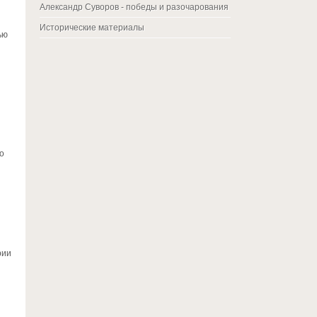
Александр Суворов - победы и разочарования
Исторические материалы
ью
о
рии