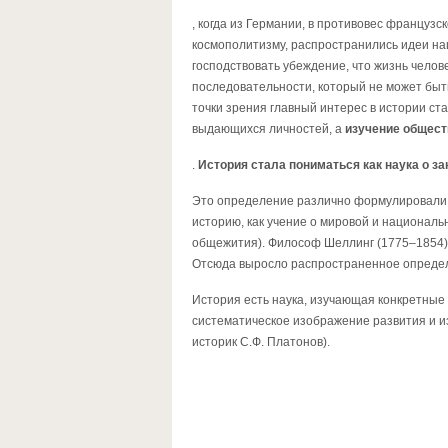
, когда из Германии, в противовес француз
космополитизму, распространились идеи на
господствовать убеждение, что жизнь челов
последовательности, который не может быт
точки зрения главный интерес в истории ст
выдающихся личностей, а
изучение общест
.
История стала пониматься как наука о з
Это определение различно формулировали 
историю, как учение о мировой и национал
общежития). Философ Шеллинг (1775–1854) 
Отсюда выросло распространенное определе
История есть наука, изучающая конкретные 
систематическое изображение развития и и
историк С.Ф. Платонов).