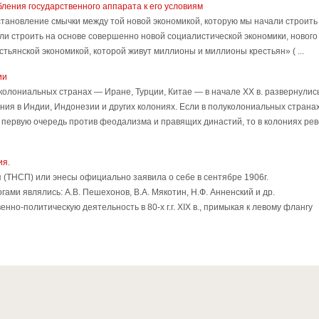
ления государственного аппарата к его условиям
становление смычки между той новой экономикой, которую мы начали строить
чали строить на основе совершенно новой социалистической экономики, нового
стьянской экономикой, которой живут миллионы и миллионы крестьян» ( ...
ии
олониальных странах — Иране, Турции, Китае — в начале XX в. развернулис
я в Индии, Индонезии и других колониях. Если в полуколониальных страна
 первую очередь против феодализма и правящих династий, то в колониях рев
ия.
 (ТНСП) или энесы официально заявила о себе в сентябре 1906г.
ами являлись: А.В. Пешехонов, В.А. Мякотин, Н.Ф. Анненский и др.
но-политическую деятельность в 80-х г.г. XIX в., примыкая к левому флангу