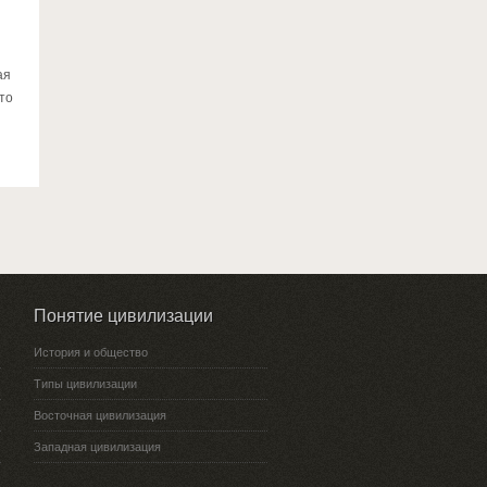
ая
что
Понятие цивилизации
История и общество
Типы цивилизации
Восточная цивилизация
Западная цивилизация