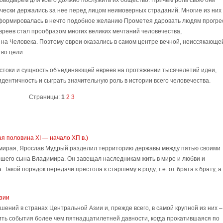
поводырем для коего должно послужить их общество. Причем роль свою они
чески держались за нее перед лицом неимоверных страданий. Многие из них
ансформировалась в нечто подобное желанию Прометея даровать людям прогре
вреев стал прообразом многих великих мечтаний человечества,
на Человека. Поэтому евреи оказались в самом центре вечной, неиссякающе
во цели.
стоки и сущность объединяющей евреев на протяжении тысячелетий идеи,
дентичность и сыграть значительную роль в истории всего человечества.
Страницы:
1
2
3
я половина XI — начало ХП в.)
мирая, Ярослав Мудрый разделил территорию державы между пятью своими
шего сына Владимира. Он завещал наследникам жить в мире и любви и
Такой порядок передачи престола к старшему в роду, т.е. от брата к брату, а
зии
шений в странах Центральной Азии и, прежде всего, в самой крупной из них –
мнить события более чем пятнадцатилетней давности, когда прокатившаяся по