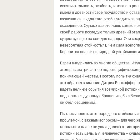
исключительность, особость, какова его роль
имела в древности свое государство и остав
возникла лишь для того, чтобы угодить в на
осажденное. Однако все это лишь самые ярк
своей работе исследую только древний этап
существующие на сегодня народы. Они сохр
невероятная стойкость? В чем сила всепо
Коренится она в их природной устойчивости 
Евреи внедрились во многие общества. Изуч
этом рассматривает ее под специфическим 
понимающей жертвы. Поэтому попытка охват
это обратил внимание Дитрих Бонхоффер, ког
видеть великие события всемирной истории к
подвергался дурному обращению, был безвлас
он счел бесценным.
Пытаясь понять этот народ, его стойкость и
проблемой, с важным вопросом – для чего ж
моральном плане не ушла далеко от истории 
истории есть цель, а у человечества – судь