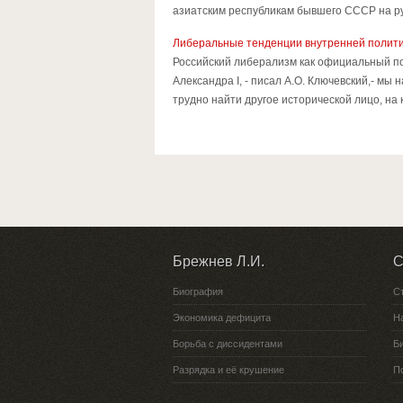
азиатским республикам бывшего СССР на рубе
Либеральные тенденции внутренней полити
Российский либерализм как официальный по
Александра I, - писал А.О. Ключевский,- мы
трудно найти другое исторической лицо, на
Брежнев Л.И.
С
Биография
С
Экономика дефицита
Н
Борьба с диссидентами
Би
Разрядка и её крушение
П