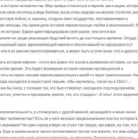
 в истории человечества. Мир привык относиться к евреям, как к нации, котор
ила свою летопись в виде Библии; ушла сглаз людских на многие столетия; вн
цистскую бойню; и, наконец, создала свое государство, противоречивое и
ие эпизоды. На самом деле история евреев гораздо глубже и многогранней. Я
 их истории. Евреи идентифицировали себя ранее, чем почти все
анили ее среди ужасающих бедствий вплоть до настоящего времени. Откуда 
глощающей идеи, вдохновляющей евреев и обеспечившей их однородность?
или в их умении приспосабливаться, а может быть в сочетании того и другого
ать историю евреев – почти все равно что изучать всемирную историю, но пр
углом зрения. Это будет всемирная история глазами просвещенной и
ить историю глазами евреев равносильна к какой-то мере самопознанию. На
да находился в нацистской тюрьме. «Мы научились,- писал он в 1942 г., -
ак бы снизу, с позиции тех, кто был отвергнут, находился под подозрением,
тен, угнетен и презираем, короче, тех, кто страдал»¹. И опыт этого видения
 исключительность, я столкнулась с другой важной, касающейся и меня лично
ивет человечество? Есть ли у него великое предназначение или его история в
муравьев? Ни один народ в мире не стоял так твердо, как евреи, на том, что 
ба. Еще в самом начале своего коллективного бытия они верили, что ими найде