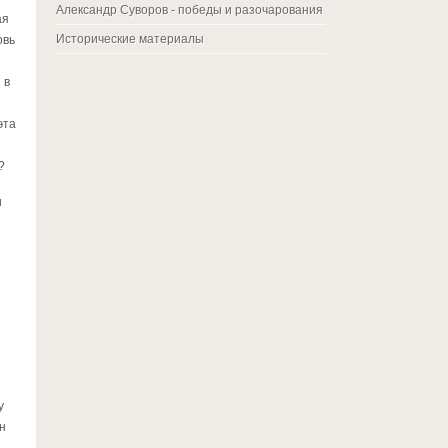
Александр Суворов - победы и разочарования
ая
Исторические материалы
овь
 в
эта
?
и
у
н