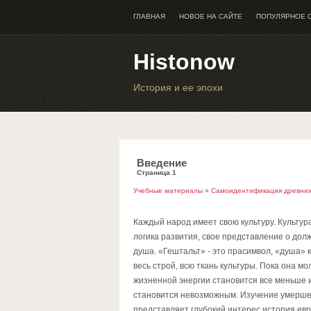
ГЛАВНАЯ
НОВОЕ НА САЙТЕ
ПОПУЛЯРНОЕ 
Histonow
История и ее эпохи
Введение
Страница 1
Учебные материалы
»
Самоидентификация древних
Каждый народ имеет свою культуру. Культура
логика развития, свое представление о дол
душа. «Гештальт» - это прасимвол, «душа»
весь строй, всю ткань культуры. Пока она мо
жизненной энергии становится все меньше и
становится невозможным. Изучение умершей 
представляет глубокий интерес история евр