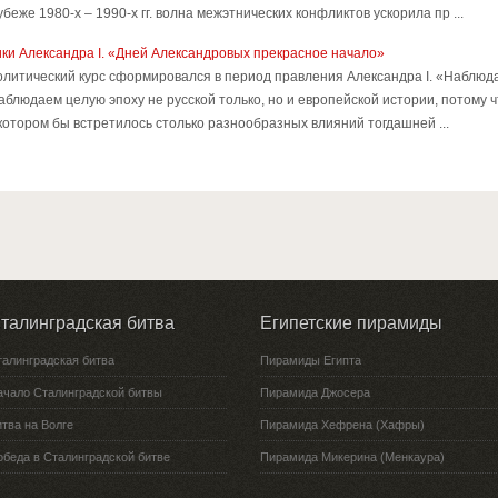
же 1980-х – 1990-х гг. волна межэтнических конфликтов ускорила пр ...
ки Александра I. «Дней Александровых прекрасное начало»
литический курс сформировался в период правления Александра I. «Наблюд
 наблюдаем целую эпоху не русской только, но и европейской истории, потому 
 котором бы встретилось столько разнообразных влияний тогдашней ...
талинградская битва
Египетские пирамиды
талинградская битва
Пирамиды Египта
ачало Сталинградской битвы
Пирамида Джосера
тва на Волге
Пирамида Хефрена (Хафры)
обеда в Сталинградской битве
Пирамида Микерина (Менкаура)