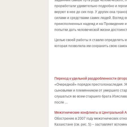
заданный свыше путь рода человеческого, 
проработали удивительно подробно и герои
веруют в нее до сих пор. У других она тр
силами и средствами самих людей. Взгляд е
преисполненных надежд и на Провидение и 
попытки дать человеческой жизни достоинст
Целью своей работы я ставлю определить и
которая позволила им сохранить свою самои
Переход к удельной раздробленности (втора
«Очередной» порядок престолонаследия. У
сыновьями и племянником от умершего стар
слушаться во всем старшего брата Изяслава. 
после ...
Межэтнические конфликты в Центральной А
Обострение в 2007 году межэтнических отно
Казахстане (см. рис. 5) – заставляет вспо