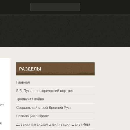
РАЗДЕЛЫ
Главная
В.В. Путин - исторический портрет
я
Троянская война
яет
Социальный строй Древней Руси
Революция в Иране
я
Древняя китайская цивилизация Шань (Инь)