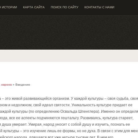
О ИСТОРИИ
КАРТА САЙТА
ПОИСК ПО САЙТУ
КОНТАКТЫ С НАМИ
 евреев
» Введение
 – это живой развивающийся организм. У каждой культуры – своя судьба, сво
жном и недолжном, свой идеал святости. Уникальность культуре придает ее
 каждой культуры (по определению Освальда Шпенглера). Именно он определ
лода, все ее аспекты подчиняются гештальту. Развиваясь, культура стареет,
 душа умирает. Умирая, народ уносит с собой душу и изучить, познать ее
культуры – это изучение лишь ее формы, но не духа. В связи с этим для мен
ейского народа, длящаяся вот уже четыре тысячи лет. В чем его