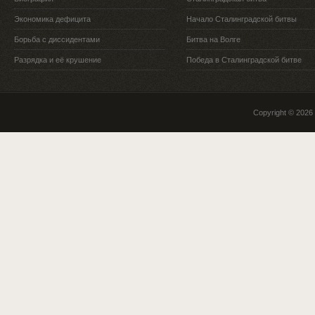
Экономика дефицита
Начало Сталинградской битвы
Борьба с диссидентами
Битва на Волге
Разрядка и её крушение
Победа в Сталинградской битве
Copyright © 2026 