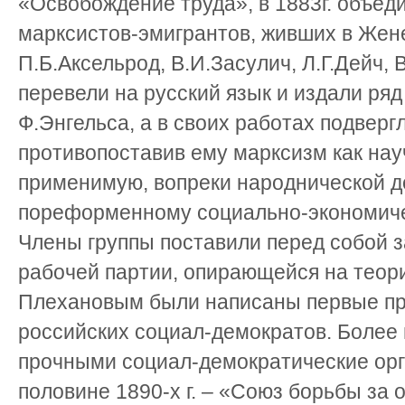
«Освобождение труда», в 1883г. объед
марксистов-эмигрантов, живших в Жене
П.Б.Аксельрод, В.И.Засулич, Л.Г.Дейч, 
перевели на русский язык и издали ряд
Ф.Энгельса, а в своих работах подверг
противопоставив ему марксизм как на
применимую, вопреки народнической до
пореформенному социально-экономиче
Члены группы поставили перед собой 
рабочей партии, опирающейся на теори
Плехановым были написаны первые п
российских социал-демократов. Более
прочными социал-демократические орг
половине 1890-х г. – «Союз борьбы за