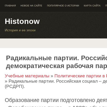
ГЛАВНАЯ
НОВОЕ НА САЙТЕ
ПОПУЛЯРНОЕ О ИСТОРИИ
КАРТА САЙТА
П
Histonow
История и ее эпохи
Радикальные партии. Российс
демократическая рабочая пар
Учебные материалы
»
Политические партии в Р
» Радикальные партии. Российская социал – д
(РСДРП).
Образование партии подготовлено дея