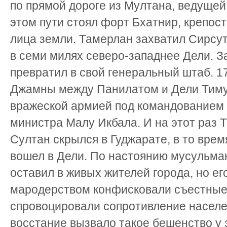
по прямой дороге из Мултана, ведущей
этом пути стоял форт Бхатнир, крепост
лица земли. Тамерлан захватил Сирсу
в семи милях северо-западнее Дели. 
превратил в свой генеральный штаб. 1
Джамны между Панилатом и Дели Тимур
вражеской армией под командованием
министра Малу Икбала. И на этот раз 
Султан скрылся в Гуджарате, в то вре
вошел в Дели. По настоянию мусульман
оставил в живых жителей города, но е
мародерством конфисковали съестные
спровоцировали сопротивление населе
восстание вызвало такое бешенство у 