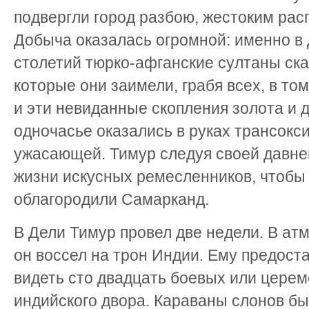
подвергли город разбою, жестоким рас
Добыча оказалась огромной: именно в 
столетий тюрко-афганские султаны ск
которые они заимели, грабя всех, в то
и эти невиданные скопления золота и 
одночасье оказались в руках трансокс
ужасающей. Тимур следуя своей давне
жизни искусных ремесленников, чтобы
облагородили Самарканд.
В Дели Тимур провел две недели. В а
он воссел на трон Индии. Ему предост
видеть сто двадцать боевых или цере
индийского двора. Караваны слонов бы