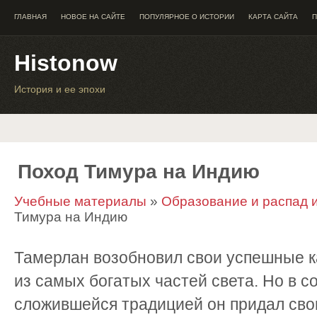
ГЛАВНАЯ
НОВОЕ НА САЙТЕ
ПОПУЛЯРНОЕ О ИСТОРИИ
КАРТА САЙТА
П
Histonow
История и ее эпохи
Поход Тимура на Индию
Учебные материалы
»
Образование и распад 
Тимура на Индию
Тамерлан возобновил свои успешные к
из самых богатых частей света. Но в с
сложившейся традицией он придал сво