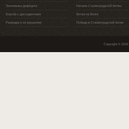
Экономика дефицита
Начало Сталинградской битвы
Борьба с диссидентами
Битва на Волге
Разрядка и её крушение
Победа в Сталинградской битве
Copyright © 2026 