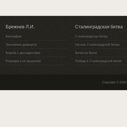
Брежнев Л.И.
Сталинградская битва
Биография
Сталинградская битва
Экономика дефицита
Начало Сталинградской битвы
Борьба с диссидентами
Битва на Волге
Разрядка и её крушение
Победа в Сталинградской битве
Copyright © 2026 