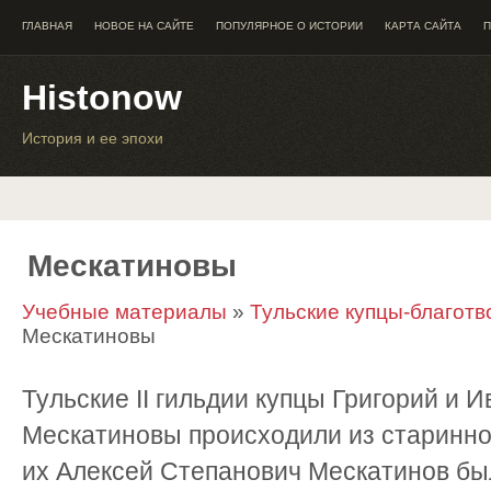
ГЛАВНАЯ
НОВОЕ НА САЙТЕ
ПОПУЛЯРНОЕ О ИСТОРИИ
КАРТА САЙТА
П
Histonow
История и ее эпохи
Мескатиновы
Учебные материалы
»
Тульские купцы-благотво
Мескатиновы
Тульские II гильдии купцы Григорий и 
Мескатиновы происходили из старинног
их Алексей Степанович Мескатинов был в